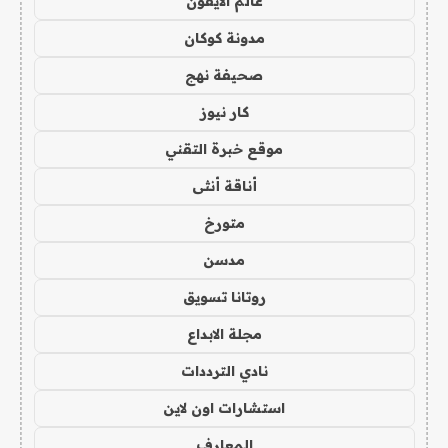
عالم الايفون
مدونة كوكان
صحيفة نهج
كار نيوز
موقع خبرة التقني
أناقة أنثى
متورخ
مدسن
روتانا تسويق
مجلة الابداع
نادي الترددات
استشارات اون لاين
المعارف