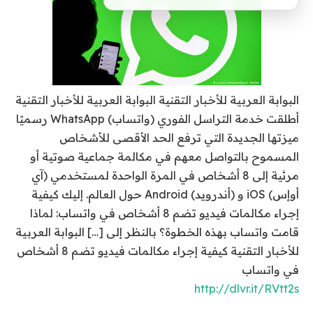
البوابة العربية للأخبار التقنية البوابة العربية للأخبار التقنية
أطلقت خدمة التراسل الفوري (واتساب) WhatsApp رسميًا
ميزتها الجديدة التي ترفع الحد الأقصى للأشخاص
المسموح بالتواصل معهم في مكالمة جماعية صوتية أو
مرئية إلى 8 أشخاص في المرة الواحدة لمستخدمي (آي
أوإس) iOS و (أندرويد) Android حول العالم. إليك كيفية
إجراء مكالمات فيديو تضم 8 أشخاص في واتساب: لماذا
قامت واتساب بهذه الخطوة؟ بالنظر إلى […] البوابة العربية
للأخبار التقنية كيفية إجراء مكالمات فيديو تضم 8 أشخاص
في واتساب
http://dlvr.it/RVtt2s