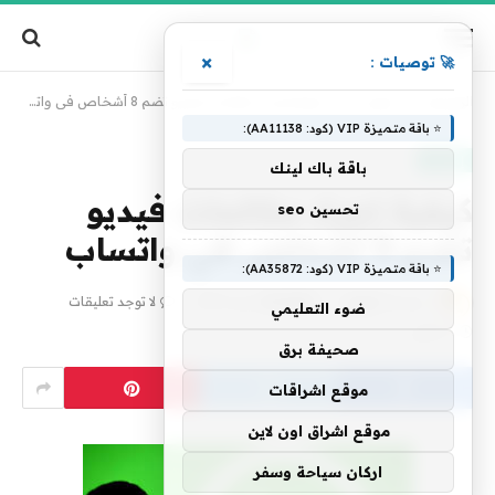
×
🚀 توصيات :
الرئيسية
»
إنترنت
»
كيفية إجراء مكالمات فيديو تضم 8 أشخاص في واتساب
⭐ باقة متميزة VIP (كود: AA11138):
إنترنت
باقة باك لينك
كيفية إجراء مكالمات فيديو
تحسين seo
تضم 8 أشخاص في واتساب
⭐ باقة متميزة VIP (كود: AA35872):
بواسطة
فريق alwahah
2 مايو، 2020
لا توجد تعليقات
ضوء التعليمي
1 دقائق
صحيفة برق
موقع اشراقات
موقع اشراق اون لاين
اركان سياحة وسفر