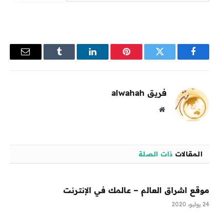
فيسبوك
تويتر
بينتيريست
لينكدإن
Tumblr
البريد
الإلكترو
فريق alwahah
موقع
الويب
المقالات
ذات الصلة
موقع اشراق العالم – عالمك في الإنترنت
24 يوليو، 2020