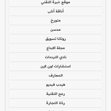
موقع خبرة التقني
أناقة أنثى
متورخ
مدسن
روتانا تسويق
مجلة الابداع
نادي الترددات
استشارات اون لاين
المعارف
هيدب فيديو
رمح التقنية
رذاذ التجارة