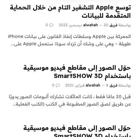
توسع Apple التشفير التام من خلال الحماية
المتقدمة للبيانات
بواسطة
فريق alwahah
20 ديسمبر، 2022
0
المعركة بين Apple وسلطات إنفاذ القانون على بيانات iPhone
طويلة – وهي على وشك أن تزداد سوءًا. ستعمل Apple على…
حوّل الصور إلى مقاطع فيديو موسيقية
باستخدام SmartSHOW 3D
بواسطة
فريق alwahah
8 فبراير، 2021
0
قبل 20 عامًا فقط ، كانت العائلات تشارك ألبومات الصور يدويًا
عن طريق لصق الصور المطبوعة في الكتب (الكتب الفعلية…
حوّل الصور إلى مقاطع فيديو موسيقية
باستخدام SmartSHOW 3D