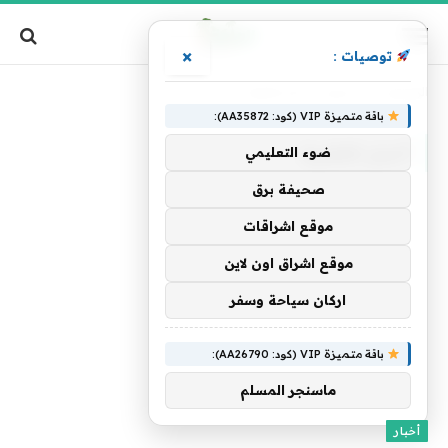
×
توصيات :
الرئيسية
»
تصنيف: "أخبار التقنية"
باقة متميزة VIP (كود: AA35872):
أخبار التقنية
ضوء التعليمي
صحيفة برق
موقع اشراقات
موقع اشراق اون لاين
اركان سياحة وسفر
باقة متميزة VIP (كود: AA26790):
ماسنجر المسلم
أخبار