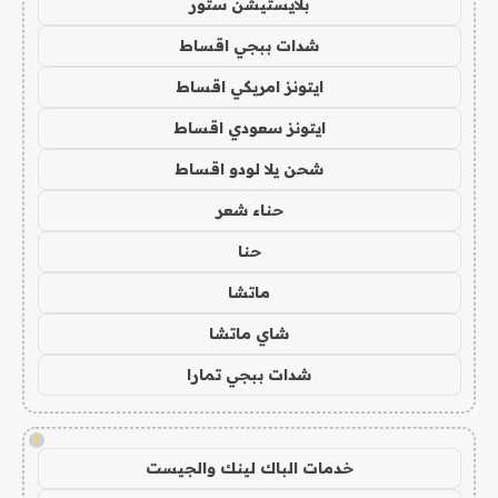
بلايستيشن ستور
شدات ببجي اقساط
ايتونز امريكي اقساط
ايتونز سعودي اقساط
شحن يلا لودو اقساط
حناء شعر
حنا
ماتشا
شاي ماتشا
شدات ببجي تمارا
!
خدمات الباك لينك والجيست