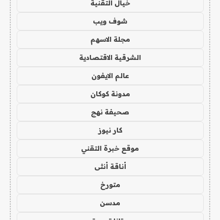
خيال التقنية
شوف ويب
مجلة الاسهم
الشرقية الاقتصادية
عالم الايفون
مدونة كوكان
صحيفة نهج
كار نيوز
موقع خبرة التقني
أناقة أنثى
متورخ
مدسن