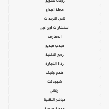
روتانا تسويق
مجلة الابداع
نادي الترددات
استشارات اون لاين
المعارف
هيدب فيديو
رمح التقنية
رذاذ التجارة
طعم وكيف
شهود نت
أركاني
مباشر التقنية
مدونة صحبة