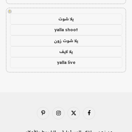
!
يلا شوت
yalla shoot
يلا شوت زون
يلا لايف
yalla live
فيسبوك
X
الانستغرام
بينتيريست
(Twitter)
من نحن
إخلاء المسؤولية
الشروط والأحكام