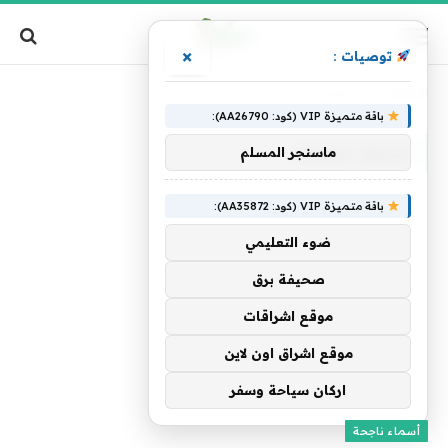
×
توصيات :
الرئيسية
»
تصنيف: "أسماء ناجحة"
باقة متميزة VIP (كود: AA26790):
أسماء ناجحة
ماسنجر المسلم
باقة متميزة VIP (كود: AA35872):
ضوء التعليمي
صحيفة برق
موقع اشراقات
موقع اشراق اون لاين
اركان سياحة وسفر
أسماء ناجحة