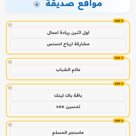
مواقع صديقة
+
!
اول اثنين ريادة اعمال
مشاركة ارباح ادسنس
!
عالم الشباب
!
باقة باك لينك
تحسين seo
!
ماسنجر المسلم