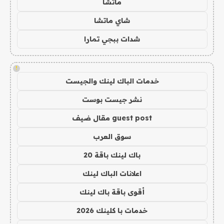
ماتشا
شاي ماتشا
شدات ببجي تمارا
!
خدمات الباك لينك والجيست
نشر جيست بوست
guest post مقال ضيف
سوق العرب
باك لينك باقة 20
اعلانات الباك لينك
أقوى باقة باك لينك
خدمات با كلينك 2026