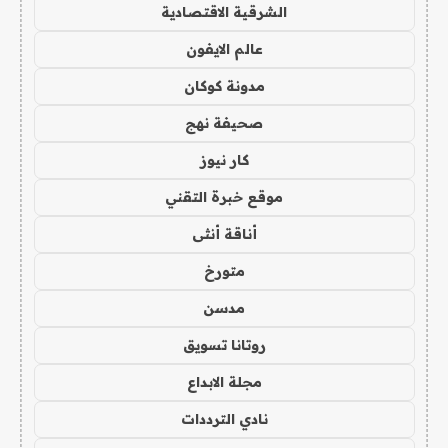
الشرقية الاقتصادية
عالم الايفون
مدونة كوكان
صحيفة نهج
كار نيوز
موقع خبرة التقني
أناقة أنثى
متورخ
مدسن
روتانا تسويق
مجلة الابداع
نادي الترددات