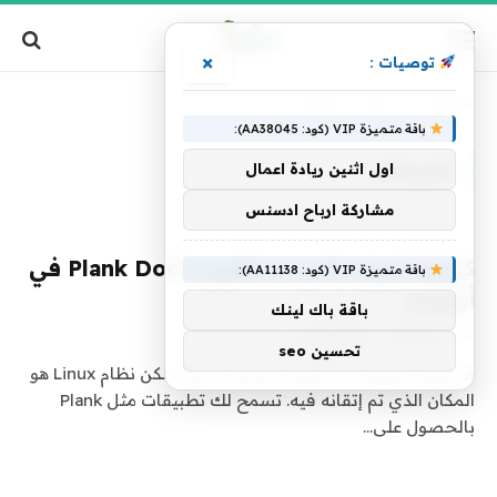
×
توصيات :
الرئيسية
»
تصنيف: "تطبيقات"
باقة متميزة VIP (كود: AA38045):
تطبيقات
اول اثنين ريادة اعمال
مشاركة ارباح ادسنس
كيفية تنزيل وتثبيت وتكوين Plank Dock في
باقة متميزة VIP (كود: AA11138):
أوبونتو
باقة باك لينك
بواسطة
فريق alwahah
6 يناير، 2021
0
تحسين seo
قد يكون لأجهزة Mac قواعد قاذفة شائعة ، لكن نظام Linux هو
المكان الذي تم إتقانه فيه. تسمح لك تطبيقات مثل Plank
بالحصول على…