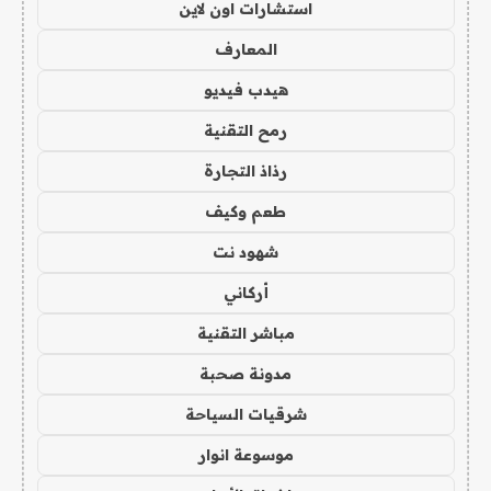
استشارات اون لاين
المعارف
هيدب فيديو
رمح التقنية
رذاذ التجارة
طعم وكيف
شهود نت
أركاني
مباشر التقنية
مدونة صحبة
شرقيات السياحة
موسوعة انوار