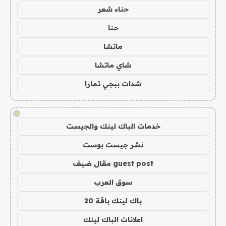
حناء شعر
حنا
ماتشا
شاي ماتشا
شدات ببجي تمارا
!
خدمات الباك لينك والجيست
نشر جيست بوست
guest post مقال ضيف
سوق العرب
باك لينك باقة 20
اعلانات الباك لينك