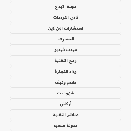
مجلة الابداع
نادي الترددات
استشارات اون لاين
المعارف
هيدب فيديو
رمح التقنية
رذاذ التجارة
طعم وكيف
شهود نت
أركاني
مباشر التقنية
مدونة صحبة