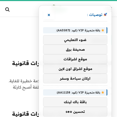
×
توصيات :
الرئيسية
»
تصنيف: "خدمات"
باقة متميزة VIP (كود: AA35872):
خدمات
ضوء التعليمي
صحيفة برق
موقع اشراقات
افضل محامي في جدة, استشارات قانونية
موقع اشراق اون لاين
بواسطة
فريق alwahah
2 مارس، 2021
0
اركان سياحة وسفر
أن كثرة القضايا الأسرية في المحاكم تعد علامة خطيرة للغاية.
وانتشر الطلاق بشكل كبير لعدة أسباب مختلفة أصبح كارثة
باقة متميزة VIP (كود: AA11138):
مجتمعية…
باقة باك لينك
تحسين seo
افضل محامي في جدة, استشارات قانونية