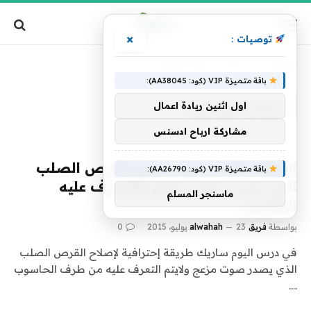
×
توصيات :
الرئيسية
»
تصنيف: "دروس الهاردوير"
باقة متميزة VIP (كود: AA38045):
دروس الهاردوير
اول اثنين ريادة اعمال
مشاركة ارباح ادسنس
الحلقة 1060 : كيف تصلح القرص الصلب
باقة متميزة VIP (كود: AA26790):
الذي يصدر صوت مزعج ولايتعرف عليه
ماسنجر المسلم
الحاسوب
بواسطة
فريق alwahah
23 يوليو، 2015
0
في درس اليوم ساريك طريقة إحترافية لإصلاح القرص الصلب
الذي يصدر صوت مزعج ولايتم التعرف عليه من طرف الحاسوب
.…