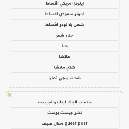
ايتونز امريكي اقساط
ايتونز سعودي اقساط
شحن يلا لودو اقساط
حناء شعر
حنا
ماتشا
شاي ماتشا
شدات ببجي تمارا
!
خدمات الباك لينك والجيست
نشر جيست بوست
guest post مقال ضيف