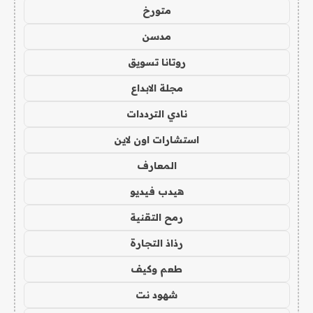
متورخ
مدسن
روتانا تسويق
مجلة الابداع
نادي الترددات
استشارات اون لاين
المعارف
هيدب فيديو
رمح التقنية
رذاذ التجارة
طعم وكيف
شهود نت