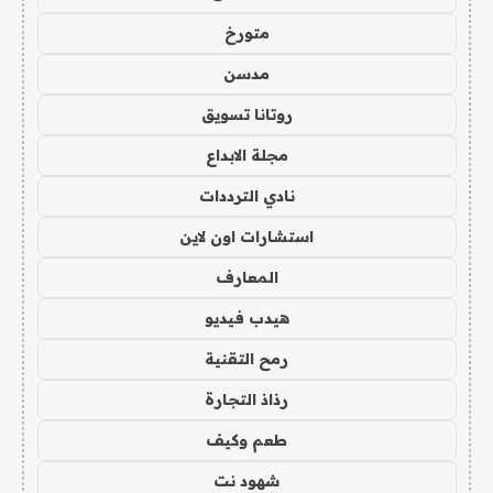
متورخ
مدسن
روتانا تسويق
مجلة الابداع
نادي الترددات
استشارات اون لاين
المعارف
هيدب فيديو
رمح التقنية
رذاذ التجارة
طعم وكيف
شهود نت