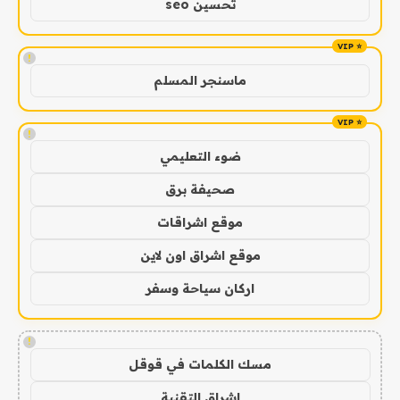
تحسين seo
!
ماسنجر المسلم
!
ضوء التعليمي
صحيفة برق
موقع اشراقات
موقع اشراق اون لاين
اركان سياحة وسفر
!
مسك الكلمات في قوقل
اشراق التقنية