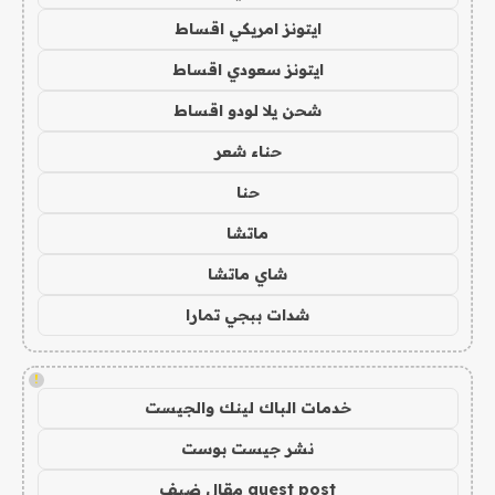
ايتونز امريكي اقساط
ايتونز سعودي اقساط
شحن يلا لودو اقساط
حناء شعر
حنا
ماتشا
شاي ماتشا
شدات ببجي تمارا
!
خدمات الباك لينك والجيست
نشر جيست بوست
guest post مقال ضيف