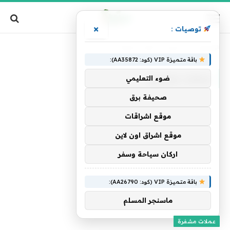
×
توصيات :
الرئيسية
»
تصنيف: "عملات مشفرة"
باقة متميزة VIP (كود: AA35872):
عملات مشفرة
ضوء التعليمي
صحيفة برق
موقع اشراقات
موقع اشراق اون لاين
اركان سياحة وسفر
باقة متميزة VIP (كود: AA26790):
ماسنجر المسلم
عملات مشفرة