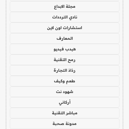
مجلة الابداع
نادي الترددات
استشارات اون لاين
المعارف
هيدب فيديو
رمح التقنية
رذاذ التجارة
طعم وكيف
شهود نت
أركاني
مباشر التقنية
مدونة صحبة