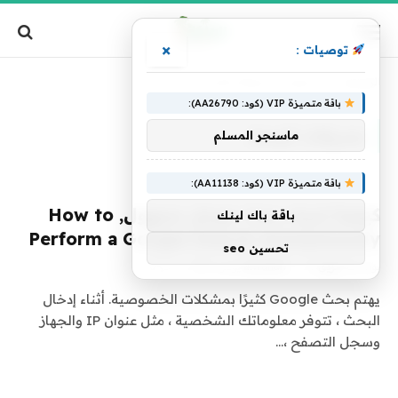
×
توصيات :
الرئيسية
»
تصنيف: "محركات البحث"
باقة متميزة VIP (كود: AA26790):
محركات البحث
ماسنجر المسلم
باقة متميزة VIP (كود: AA11138):
كيفية إجراء بحث جوجل مجهول, How to
باقة باك لينك
Perform a Google Search Anonymously
تحسين seo
بواسطة
فريق alwahah
14 يوليو، 2020
0
يهتم بحث Google كثيرًا بمشكلات الخصوصية. أثناء إدخال
البحث ، تتوفر معلوماتك الشخصية ، مثل عنوان IP والجهاز
وسجل التصفح ،…