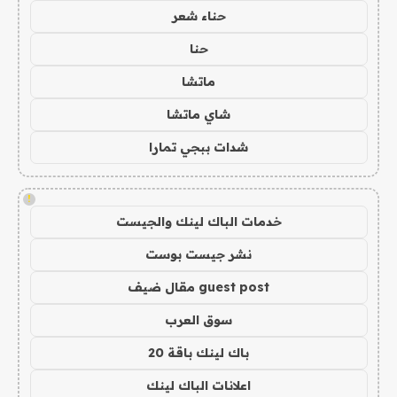
حناء شعر
حنا
ماتشا
شاي ماتشا
شدات ببجي تمارا
!
خدمات الباك لينك والجيست
نشر جيست بوست
guest post مقال ضيف
سوق العرب
باك لينك باقة 20
اعلانات الباك لينك