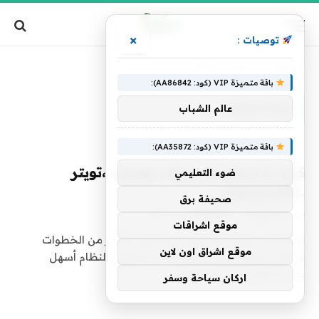
×
توصيات :
الرئيسية
»
تصنيف: "twitter"
باقة متميزة VIP (كود: AA86842):
TWITTER
عالم الشباب
باقة متميزة VIP (كود: AA35872):
كيف تتصفح فيسبوك ،يوتيوب ،تويتر
ضوء التعليمي
..كالمحترفين
صحيفة برق
بواسطة
فريق alwahah
25 فبراير، 2015
0
موقع اشراقات
اختصارات لوحة المفاتيح تبسط علينا الكثير من الخطوات
موقع اشراق اون لاين
وتجعل عملية التصفح واستخدام البرامج والنظام أسهل
بالنسبة لأي فرد على شبكة…
اركان سياحة وسفر