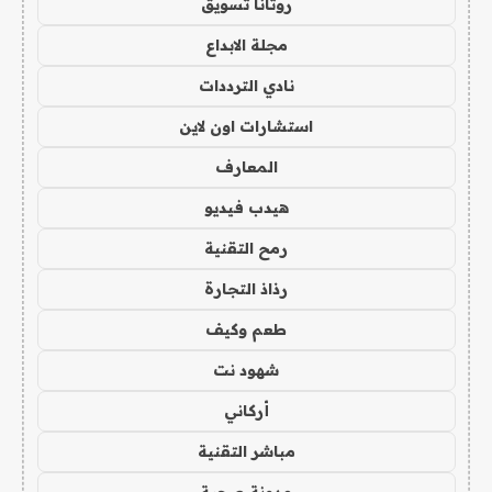
روتانا تسويق
مجلة الابداع
نادي الترددات
استشارات اون لاين
المعارف
هيدب فيديو
رمح التقنية
رذاذ التجارة
طعم وكيف
شهود نت
أركاني
مباشر التقنية