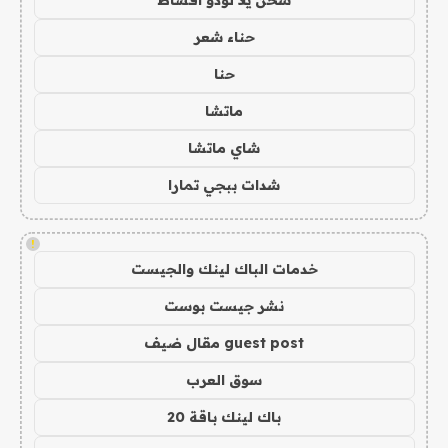
شحن يلا لودو اقساط
حناء شعر
حنا
ماتشا
شاي ماتشا
شدات ببجي تمارا
!
خدمات الباك لينك والجيست
نشر جيست بوست
guest post مقال ضيف
سوق العرب
باك لينك باقة 20