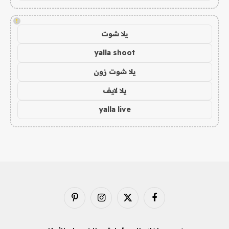
!
يلا شوت
yalla shoot
يلا شوت زون
يلا لايف
yalla live
فيسبوك
X
الانستغرام
بينتيريست
(Twitter)