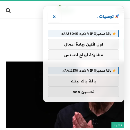
×
توصيات :
الرئيسية
»
آبل
باقة متميزة VIP (كود: AA38045):
آبل
اول اثنين ريادة اعمال
مشاركة ارباح ادسنس
باقة متميزة VIP (كود: AA11138):
باقة باك لينك
تحسين seo
تقنية