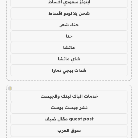
ايتونز سعودي اقساط
شحن يلا لودو اقساط
حناء شعر
حنا
ماتشا
شاي ماتشا
شدات ببجي تمارا
!
خدمات الباك لينك والجيست
نشر جيست بوست
guest post مقال ضيف
سوق العرب