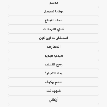
مدسن
روتانا تسويق
مجلة الابداع
نادي الترددات
استشارات اون لاين
المعارف
هيدب فيديو
رمح التقنية
رذاذ التجارة
طعم وكيف
شهود نت
أركاني