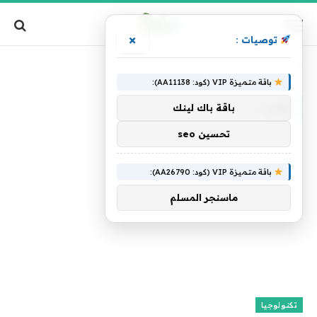
×
توصيات :
الرئيسية
»
أثاث
باقة متميزة VIP (كود: AA11138):
أثاث
باقة باك لينك
تحسين seo
باقة متميزة VIP (كود: AA26790):
ماسنجر المسلم
تكنولوجيا