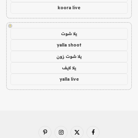
koora live
!
يلا شوت
yalla shoot
يلا شوت زون
يلا لايف
yalla live
فيسبوك
X
الانستغرام
بينتيريست