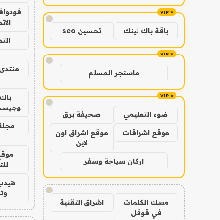
فودوافو
!
الات
باقة باك لينك
تحسين seo
الت
!
منتدى 
ماسنجر المسلم
باك 
!
وجيست
ضوء التعليمي
صحيفة برق
مجلة 
موقع اشراقات
موقع اشراق اون
لاين
موقع
اركان سياحة وسفر
للت
هيدب
!
وتر
مسك الكلمات
اشراق التقنية
في قوقل