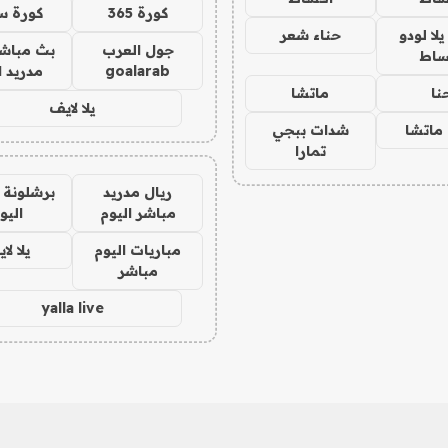
كورة 365
كورة س
ا لودو
حناء شعر
جول العرب
بث مباشر
ساط
goalarab
مدريد ا
نا
ماتشا
يلا لايف
ماتشا
شدات ببجي
تمارا
ريال مدريد
برشلونة 
مباشر اليوم
اليو
مباريات اليوم
يلا لا
مباشر
yalla live