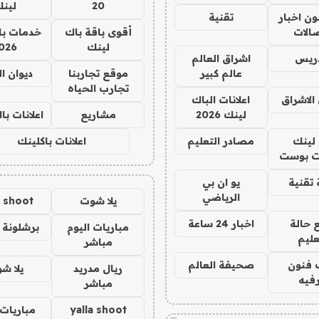
20
لين
ن اخبار
تقنية
صالات
أقوى باقة باك
خدمات با
لينك
026
دريس
اشراق العالم
عالم كبير
موقع تجاربنا
ديوان ا
تجارب الحياه
الاشراق
اعلانات الباك
لينك 2026
مشاريع
اعلانات ب
لينك
مصادر التعليم
اعلانات باكلينك
 بوست
تقنية
يو ان بي
الرياضي
يلا شوت
a shoot
 حالة
اخبار 24 ساعة
مباريات اليوم
برشلونة 
عليم
مباشر
 فنون
صحيفة العالم
ريال مدريد
يلا ش
فيه
مباشر
yalla shoot
مباريات 