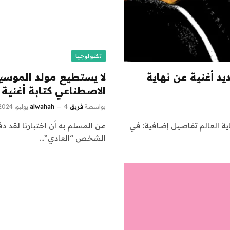
تكنولوجيا
ن Meta’s Feel-Good AI الجديد أغنية عن نهاية
لا يستطيع مولد الموسيق
الاصطناعي كتابة أغنية
بواسطة
فريق alwahah
4 يوليو، 2024
 الجديد أغنية عن نهاية العالم تفاصيل إضافية: في
من المسلم به أن اختبارنا لقد د
الشخص “العادي”…