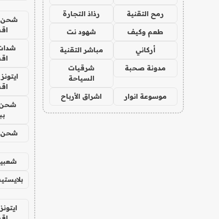
رمح التقنية
رذاذ التجارة
شحن يل
اق
طعم وكيف
شهود نت
شدات
أركاني
مباشر التقنية
اق
مدونة صحبة
شرقيات
ايتونز
السياحة
اق
موسوعة انوار
اشراق الأرباح
شحن 
بب
شحن يل
شعبية
بلايستي
ايتونز
اق