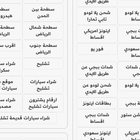
طريق الايدي
سطحة بين
سطح
ا لودو
شحن يلا لودو
المدن
هيدرو
ساط
تابي تمارا
سطحة شمال
سطحة 
 ببجي
ايتونز امريكي
الرياض
الري
ساط
اقساط
سطحة جنوب
اقرب س
 سعودي
فور يو
الرياض
ساط
تشليح
شراء سي
شدات
شدات ببجي عن
سكرا
جي
طريق الايدي
شراء سيارات
موقع ش
ا لودو
شحن لودو عن
تشليح
سيارات 
طريق الايدي
ارقام يشترون
شراء سي
 ببجي
بطاقات ايتونز
سيارات تشليح
مصدو
شن ستور
شدات ببجي
شراء سيارات قديمة تشلي
اقساط
 امريكي
ايتونز سعودي
ساط
اقساط