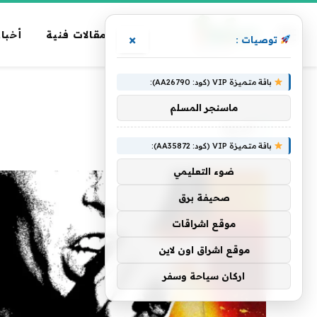
مقالات فنية
أخبار
×
توصيات :
باقة متميزة VIP (كود: AA26790):
الرئيسية
»
أغنية
ماسنجر المسلم
أغنية
باقة متميزة VIP (كود: AA35872):
ضوء التعليمي
صحيفة برق
موقع اشراقات
موقع اشراق اون لاين
اركان سياحة وسفر