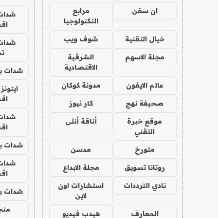
ان سفن
مرابع
شدات
التكنولوجيا
اق
خيال التقنية
شوف ويب
شدات
تم
مجلة الاسهم
الشرقية
الاقتصادية
شدات بب
عالم الايفون
مدونة كوكان
ايتونز
اق
صحيفة نهج
كار نيوز
شدات
موقع خبرة
أناقة أنثى
اق
التقني
شدات بب
متورخ
مدسن
شدات
روتانا تسويق
مجلة الابداع
اق
نادي الترددات
استشارات اون
شدات بب
لاين
متجر 
المعارف
هيدب فيديو