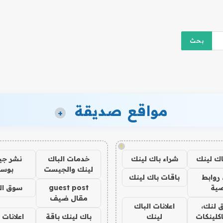
مواقع صديقة
+
!
اك لينك
شراء باك لينك
خدمات الباك
نشر ج
لينك والجيست
بوس
روابط
باقات باك لينك
ية
guest post
سوق ال
مقال ضيف
 لنك،
اعلانات الباك
كلينكات
لينك
باك لينك باقة
اعلانات 