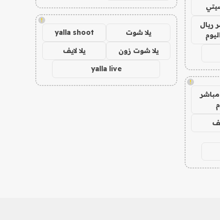
يتي
!
 ريال
يلا شوت
yalla shoot
ليوم
يلا شوت زون
يلا لايف
yalla live
!
مباشر
م
يف