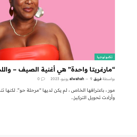
تكنولوجيا
“مارغريتا واحدة” هي أغنية الصيف – وال
بواسطة
فريق alwahah
9 يونيو، 2023
0
مور ، باعترافها الخاص ، لم يكن لديها “مرحلة حو”. لكنها
وأرادت تحويل التركيز…