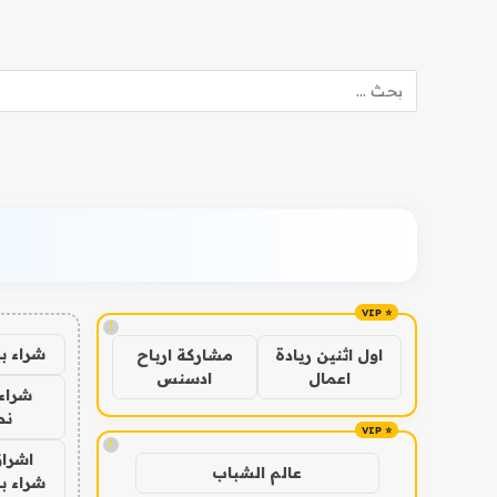
!
شراء ب
اول اثنين ريادة
مشاركة ارباح
اعمال
ادسنس
شراء 
نص
!
اشراق
عالم الشباب
شراء با