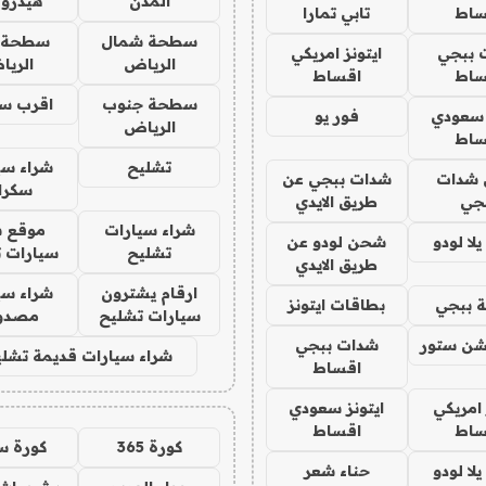
المدن
هيدرو
ساط
تابي تمارا
سطحة شمال
سطحة 
 ببجي
ايتونز امريكي
الرياض
الري
ساط
اقساط
سطحة جنوب
اقرب س
 سعودي
فور يو
الرياض
ساط
تشليح
شراء سي
شدات
شدات ببجي عن
سكرا
جي
طريق الايدي
شراء سيارات
موقع ش
ا لودو
شحن لودو عن
تشليح
سيارات 
طريق الايدي
ارقام يشترون
شراء سي
 ببجي
بطاقات ايتونز
سيارات تشليح
مصدو
شن ستور
شدات ببجي
شراء سيارات قديمة تشلي
اقساط
 امريكي
ايتونز سعودي
ساط
اقساط
كورة 365
كورة س
ا لودو
حناء شعر