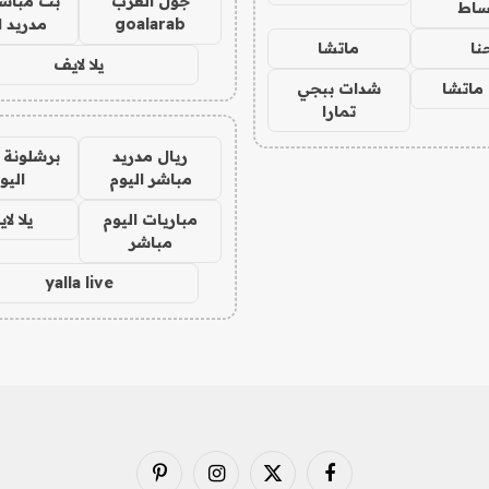
جول العرب
بث مباشر
ساط
goalarab
مدريد ا
نا
ماتشا
يلا لايف
ماتشا
شدات ببجي
تمارا
ريال مدريد
برشلونة 
مباشر اليوم
اليو
مباريات اليوم
يلا لا
مباشر
yalla live
فيسبوك
X
الانستغرام
بينتيريست