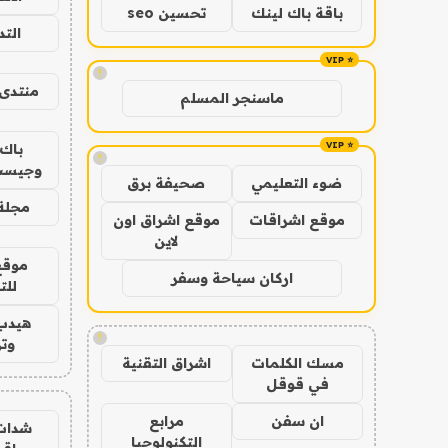
باقة باك لينك
تحسين seo
الت
!
منتدى 
ماسنجر المسلم
باك 
!
وجيست
ضوء التعليمي
صحيفة برق
مجلة 
موقع اشراقات
موقع اشراق اون
لاين
موقع
اركان سياحة وسفر
للت
هيدب
!
وتر
مسك الكلمات
اشراق التقنية
في قوقل
ان سفن
مرابع
شدات
التكنولوجيا