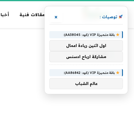
مقالات فنية
أخبار
×
توصيات :
باقة متميزة VIP (كود: AA38045):
الرئيسية
»
أفوالو
اول اثنين ريادة اعمال
أفوالو
مشاركة ارباح ادسنس
باقة متميزة VIP (كود: AA86842):
عالم الشباب