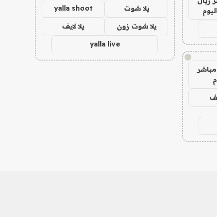
 ريال
يلا شوت
yalla shoot
ليوم
يلا شوت زون
يلا لايف
yalla live
!
مباشر
م
يف