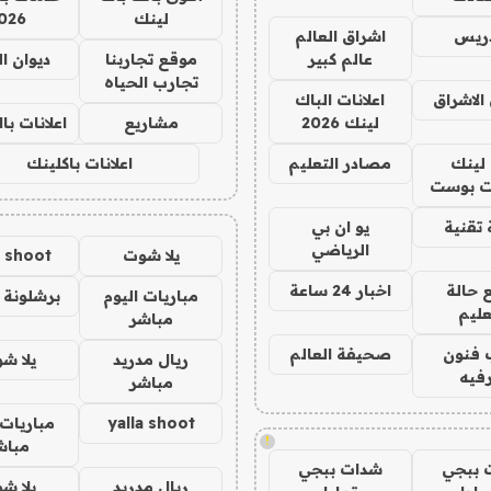
لينك
026
دريس
اشراق العالم
عالم كبير
موقع تجاربنا
ديوان ا
تجارب الحياه
الاشراق
اعلانات الباك
لينك 2026
مشاريع
اعلانات ب
لينك
مصادر التعليم
اعلانات باكلينك
 بوست
تقنية
يو ان بي
الرياضي
يلا شوت
a shoot
 حالة
اخبار 24 ساعة
مباريات اليوم
برشلونة 
عليم
مباشر
 فنون
صحيفة العالم
ريال مدريد
يلا ش
فيه
مباشر
yalla shoot
مباريات 
!
مباش
 ببجي
شدات ببجي
ريال مدريد
يلا ش