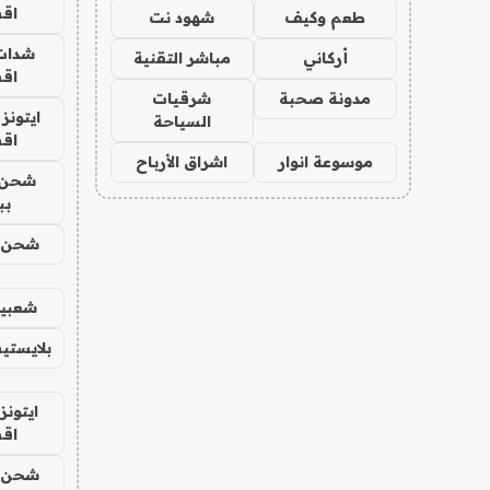
اق
طعم وكيف
شهود نت
شدات
أركاني
مباشر التقنية
اق
مدونة صحبة
شرقيات
ايتونز
السياحة
اق
موسوعة انوار
اشراق الأرباح
شحن 
بب
شحن يل
شعبية
بلايستي
ايتونز
اق
شحن يل