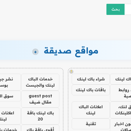
مواقع صديقة
+
!
اك لينك
شراء باك لينك
خدمات الباك
نشر ج
لينك والجيست
بوس
روابط
باقات باك لينك
ية
guest post
سوق ال
مقال ضيف
 لنك،
اعلانات الباك
كلينكات
لينك
باك لينك باقة
اعلانات 
20
لين
ن اخبار
تقنية
صالات
أقوى باقة باك
خدمات با