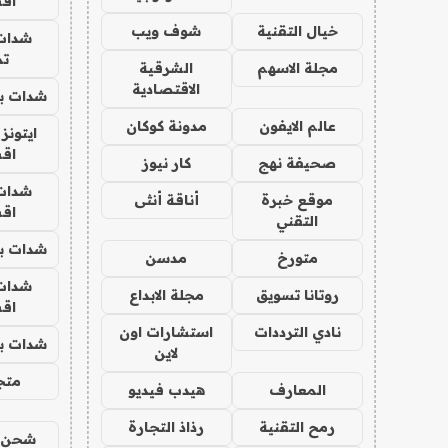
اق
خيال التقنية
شوف ويب
شدات
تم
مجلة الاسهم
الشرقية
الاقتصادية
شدات بب
عالم الايفون
مدونة كوكان
ايتونز
اق
صحيفة نهج
كار نيوز
شدات
موقع خبرة
أناقة أنثى
اق
التقني
شدات بب
متورخ
مدسن
شدات
روتانا تسويق
مجلة الابداع
اق
نادي الترددات
استشارات اون
شدات بب
لاين
متجر 
المعارف
هيدب فيديو
رمح التقنية
رذاذ التجارة
شحن يل