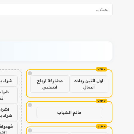
!
شراء ب
اول اثنين ريادة
مشاركة ارباح
اعمال
ادسنس
شراء 
نص
!
اشراق
عالم الشباب
شراء با
فودوافو
!
الات