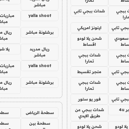
ساط
تمارا
مباشر
 ببجي
شدات ببجي تابي
yalla shoot
مباريات 
ارا
مباش
جي تابي
ايتونز امريكي
برشلونة مباشر
ريال م
 سعودي
شحن يلا لودو
مباش
ساط
اقساط
ريال مدريد
يلا ش
 ببجي
شدات ببجي
مباشر
ساط
تمارا
yalla shoot
مباريات 
جي تابي
متجر تقسيط
مباش
 ببجي
شدات ببجي
برشلونة مباشر
ريال م
ساط
تمارا
مباش
جي تابي
فور يو ستور
4u
شدات ببجي عن
سطحة الرياض
سطح
طريق الايدي
سطحة بين
سطح
ا لودو
شحن يلا لودو