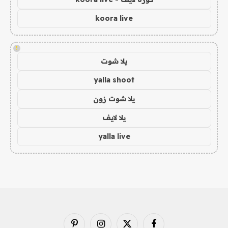
koora live
!
يلا شوت
yalla shoot
يلا شوت زون
يلا لايف
yalla live
فيسبوك
X
الانستغرام
بينتيريست