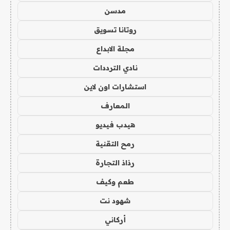
مدسن
روتانا تسويق
مجلة الابداع
نادي الترددات
استشارات اون لاين
المعارف
هيدب فيديو
رمح التقنية
رذاذ التجارة
طعم وكيف
شهود نت
أركاني