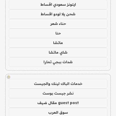
ايتونز سعودي اقساط
شحن يلا لودو اقساط
حناء شعر
حنا
ماتشا
شاي ماتشا
شدات ببجي تمارا
!
خدمات الباك لينك والجيست
نشر جيست بوست
guest post مقال ضيف
سوق العرب