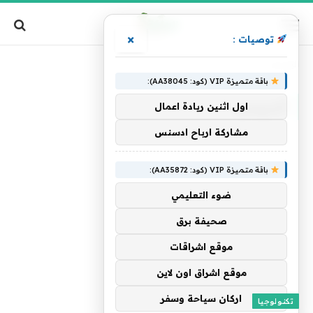
×
توصيات :
الرئيسية
»
أندريسن
باقة متميزة VIP (كود: AA38045):
أندريسن
اول اثنين ريادة اعمال
مشاركة ارباح ادسنس
باقة متميزة VIP (كود: AA35872):
ضوء التعليمي
صحيفة برق
موقع اشراقات
موقع اشراق اون لاين
اركان سياحة وسفر
تكنولوجيا