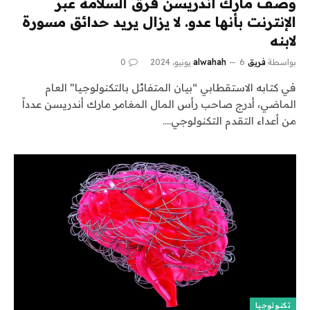
وصف مارك أندريسن فرق السلامة عبر
الإنترنت بأنها عدو. لا يزال يريد حدائق مسورة
لابنه
بواسطة
فريق alwahah
6 يونيو، 2024
0
في كتابه الاستقطابي “بيان المتفائل بالتكنولوجيا” العام
الماضي، أدرج صاحب رأس المال المغامر مارك أندريسن عدداً
من أعداء التقدم التكنولوجي.…
تكنولوجيا