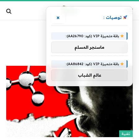
×
توصيات :
الرئيسية
»
أن
باقة متميزة VIP (كود: AA26790):
أن
ماسنجر المسلم
باقة متميزة VIP (كود: AA86842):
عالم الشباب
تقنية