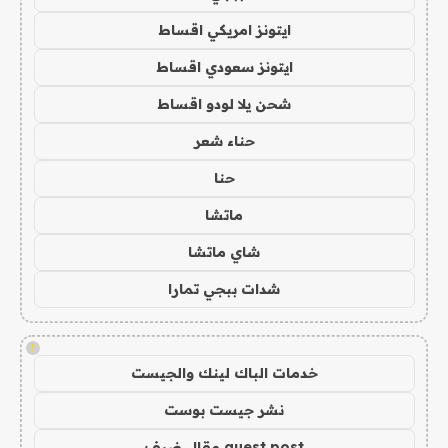
ايتونز امريكي اقساط
ايتونز سعودي اقساط
شحن يلا لودو اقساط
حناء شعر
حنا
ماتشا
شاي ماتشا
شدات ببجي تمارا
!
خدمات الباك لينك والجيست
نشر جيست بوست
guest post مقال ضيف