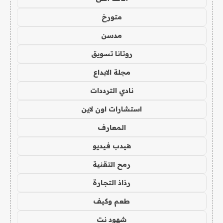
متورخ
مدسن
روتانا تسويق
مجلة الابداع
نادي الترددات
استشارات اون لاين
المعارف
هيدب فيديو
رمح التقنية
رذاذ التجارة
طعم وكيف
شهود نت