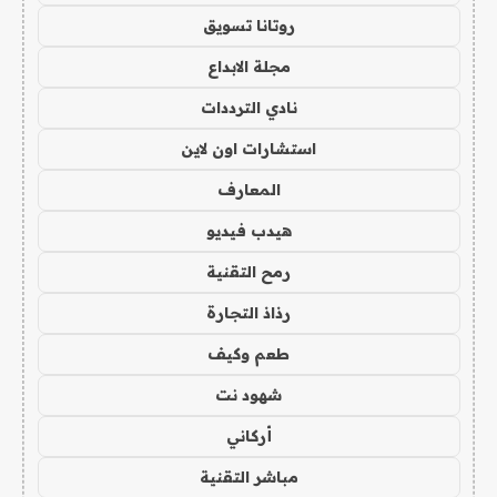
روتانا تسويق
مجلة الابداع
نادي الترددات
استشارات اون لاين
المعارف
هيدب فيديو
رمح التقنية
رذاذ التجارة
طعم وكيف
شهود نت
أركاني
مباشر التقنية