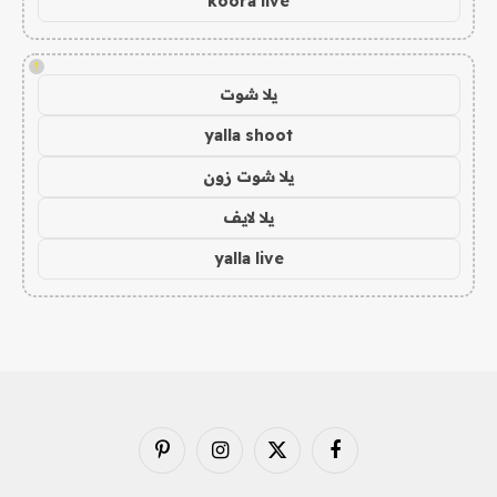
koora live
!
يلا شوت
yalla shoot
يلا شوت زون
يلا لايف
yalla live
فيسبوك
X
الانستغرام
بينتيريست
(Twitter)