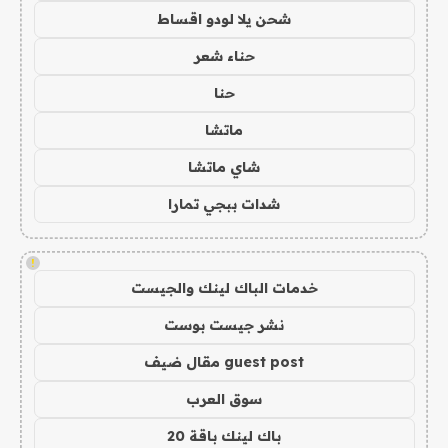
شحن يلا لودو اقساط
حناء شعر
حنا
ماتشا
شاي ماتشا
شدات ببجي تمارا
!
خدمات الباك لينك والجيست
نشر جيست بوست
guest post مقال ضيف
سوق العرب
باك لينك باقة 20