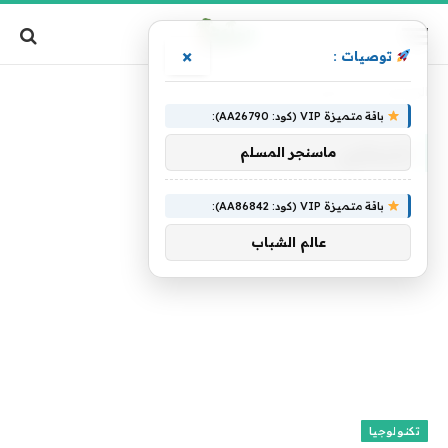
×
توصيات :
الرئيسية
»
إحساس
باقة متميزة VIP (كود: AA26790):
إحساس
ماسنجر المسلم
باقة متميزة VIP (كود: AA86842):
عالم الشباب
تكنولوجيا