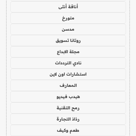
أناقة أنثى
متورخ
مدسن
روتانا تسويق
مجلة الابداع
نادي الترددات
استشارات اون لاين
المعارف
هيدب فيديو
رمح التقنية
رذاذ التجارة
طعم وكيف