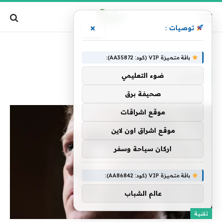
×
توصيات :
الرئيسية
»
إدمان
باقة متميزة VIP (كود: AA35872):
إدمان
ضوء التعليمي
صحيفة برق
موقع اشراقات
موقع اشراق اون لاين
اركان سياحة وسفر
باقة متميزة VIP (كود: AA86842):
عالم الشباب
تقنية