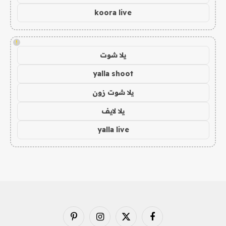
koora live
!
يلا شوت
yalla shoot
يلا شوت زون
يلا لايف
yalla live
فيسبوك
X
الانستغرام
بينتيريست