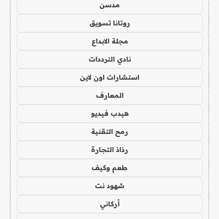
مدسن
روتانا تسويق
مجلة الابداع
نادي الترددات
استشارات اون لاين
المعارف
هيدب فيديو
رمح التقنية
رذاذ التجارة
طعم وكيف
شهود نت
أركاني