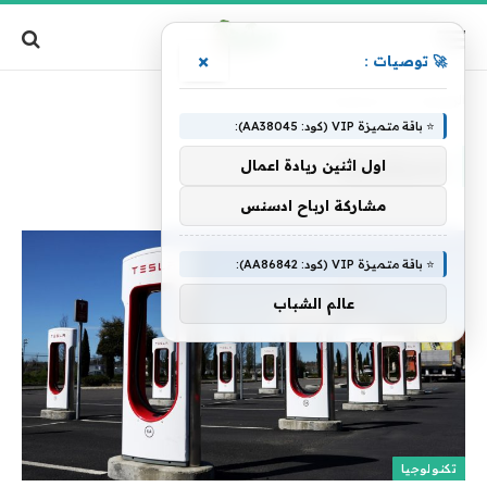
×
🚀 توصيات :
الرئيسية
»
إستراتيجية
⭐ باقة متميزة VIP (كود: AA38045):
إستراتيجية
اول اثنين ريادة اعمال
مشاركة ارباح ادسنس
⭐ باقة متميزة VIP (كود: AA86842):
عالم الشباب
تكنولوجيا