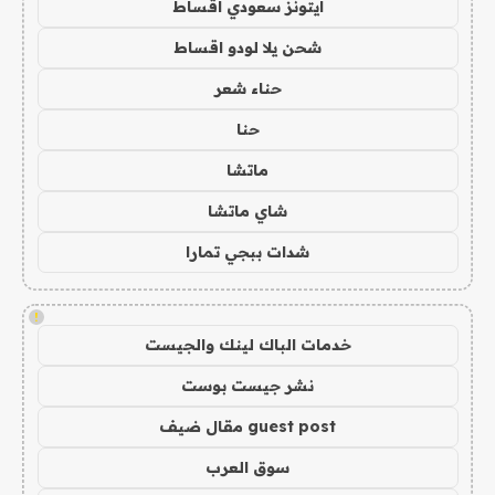
ايتونز سعودي اقساط
شحن يلا لودو اقساط
حناء شعر
حنا
ماتشا
شاي ماتشا
شدات ببجي تمارا
!
خدمات الباك لينك والجيست
نشر جيست بوست
guest post مقال ضيف
سوق العرب