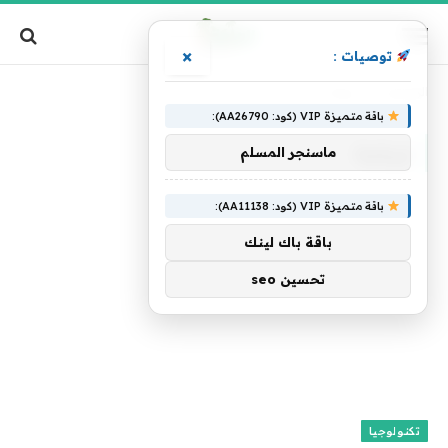
×
توصيات :
الرئيسية
»
إيرانية
باقة متميزة VIP (كود: AA26790):
إيرانية
ماسنجر المسلم
باقة متميزة VIP (كود: AA11138):
باقة باك لينك
تحسين seo
تكنولوجيا