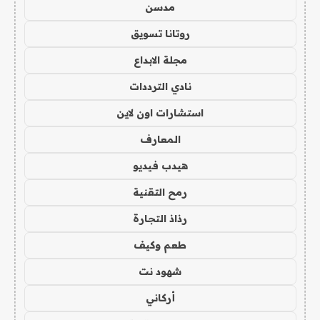
مدسن
روتانا تسويق
مجلة الابداع
نادي الترددات
استشارات اون لاين
المعارف
هيدب فيديو
رمح التقنية
رذاذ التجارة
طعم وكيف
شهود نت
أركاني