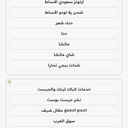
ايتونز سعودي اقساط
شحن يلا لودو اقساط
حناء شعر
حنا
ماتشا
شاي ماتشا
شدات ببجي تمارا
!
خدمات الباك لينك والجيست
نشر جيست بوست
guest post مقال ضيف
سوق العرب