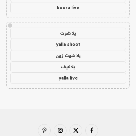
koora live
!
يلا شوت
yalla shoot
يلا شوت زون
يلا لايف
yalla live
فيسبوك
X
الانستغرام
بينتيريست