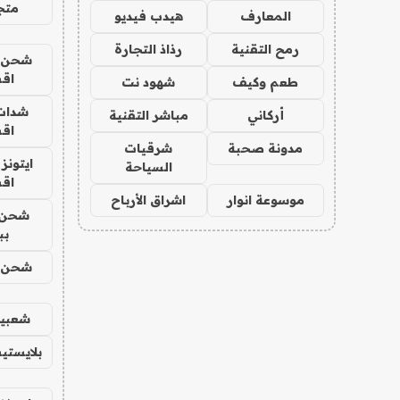
متجر 
المعارف
هيدب فيديو
رمح التقنية
رذاذ التجارة
شحن يل
اق
طعم وكيف
شهود نت
شدات
أركاني
مباشر التقنية
اق
مدونة صحبة
شرقيات
ايتونز
السياحة
اق
موسوعة انوار
اشراق الأرباح
شحن 
بب
شحن يل
شعبية
بلايستي