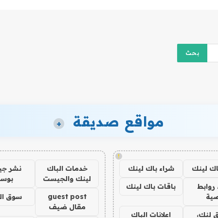
مواقع صديقة
+
!
اك لينك
شراء باك لينك
خدمات الباك
نشر ج
لينك والجيست
بوس
روابط
باقات باك لينك
ية
guest post
سوق ال
مقال ضيف
 لنك،
اعلانات الباك