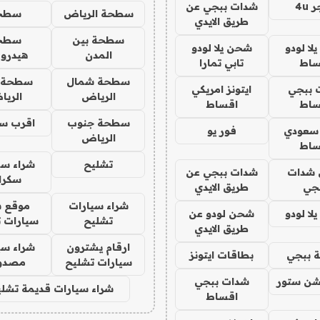
4u
شدات ببجي عن
سطحة الرياض
سطح
طريق الايدي
سطحة بين
سطح
ا لودو
شحن يلا لودو
المدن
هيدرو
ساط
تابي تمارا
سطحة شمال
سطحة 
 ببجي
ايتونز امريكي
الرياض
الري
ساط
اقساط
سطحة جنوب
اقرب س
 سعودي
فور يو
الرياض
ساط
تشليح
شراء سي
شدات
شدات ببجي عن
سكرا
جي
طريق الايدي
شراء سيارات
موقع ش
ا لودو
شحن لودو عن
تشليح
سيارات 
طريق الايدي
ارقام يشترون
شراء سي
 ببجي
بطاقات ايتونز
سيارات تشليح
مصدو
شن ستور
شدات ببجي
شراء سيارات قديمة تشلي
اقساط