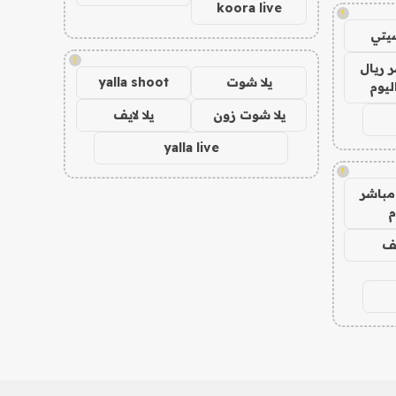
koora live
!
يتي
!
 ريال
يلا شوت
yalla shoot
ليوم
يلا شوت زون
يلا لايف
yalla live
!
مباشر
م
يف