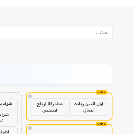
!
شراء ب
اول اثنين ريادة
مشاركة ارباح
اعمال
ادسنس
شراء 
نص
!
اشراق