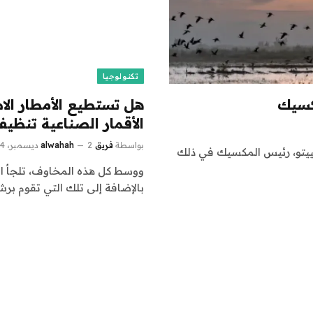
تكنولوجيا
كسيك
هل تستطيع الأمطار الاص
الأقمار الصناعية تنظيف
بواسطة
فريق alwahah
2 ديسمبر، 2024
علن إنريكي بينيا نييتو، رئيس المكسيك في ذلك
ووسط كل هذه المخاوف، تلجأ المد
بالإضافة إلى تلك التي تقوم برش