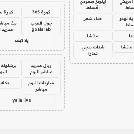
 امريكي
ايتونز سعودي
ساط
اقساط
كورة 365
كورة س
ا لودو
حناء شعر
جول العرب
بث مباشر
ساط
goalarab
مدريد ا
نا
ماتشا
يلا لايف
ماتشا
شدات ببجي
تمارا
ريال مدريد
برشلونة 
مباشر اليوم
اليو
مباريات اليوم
يلا لا
مباشر
yalla live