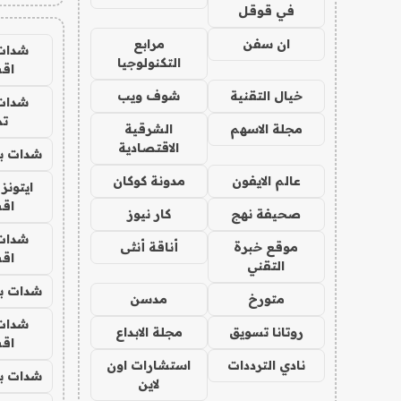
في قوقل
ان سفن
مرابع
شدات
التكنولوجيا
اق
خيال التقنية
شوف ويب
شدات
تم
مجلة الاسهم
الشرقية
الاقتصادية
شدات بب
عالم الايفون
مدونة كوكان
ايتونز
اق
صحيفة نهج
كار نيوز
شدات
موقع خبرة
أناقة أنثى
اق
التقني
شدات بب
متورخ
مدسن
شدات
روتانا تسويق
مجلة الابداع
اق
نادي الترددات
استشارات اون
شدات بب
لاين