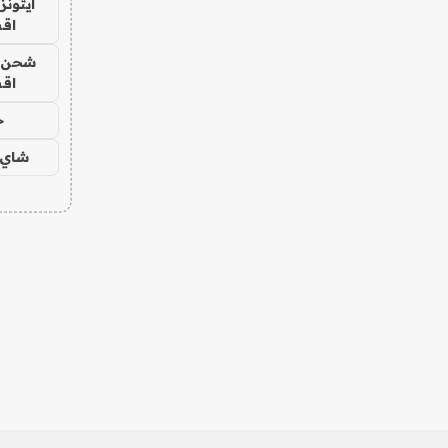
ايتونز
اق
شحن يل
اق
ح
شاي 