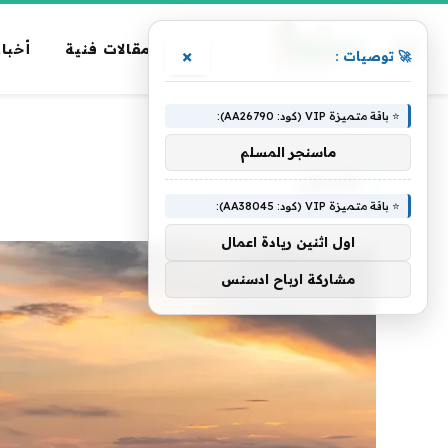
مقالات فنية
أخبار
×
🚀 توصيات :
⭐ باقة متميزة VIP (كود: AA26790):
الرئيسية
»
الأمطار
ماسنجر المسلم
الأمطار
⭐ باقة متميزة VIP (كود: AA38045):
اول اثنين ريادة اعمال
مشاركة ارباح ادسنس