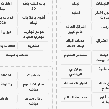
كلينكات
لينك
باك لينك باقة
اعلانات 
20
لين
ن اخبار
تقنية
صالات
أقوى باقة باك
خدمات با
لينك
026
دريس
اشراق العالم
عالم كبير
موقع تجاربنا
ديوان ا
تجارب الحياه
الاشراق
اعلانات الباك
لينك 2026
مشاريع
اعلانات ب
لينك
مصادر التعليم
اعلانات باكلينك
 بوست
تقنية
يو ان بي
الرياضي
يلا شوت
a shoot
 حالة
اخبار 24 ساعة
مباريات اليوم
برشلونة 
عليم
مباشر
 فنون
صحيفة العالم
ريال مدريد
يلا ش
فيه
مباشر