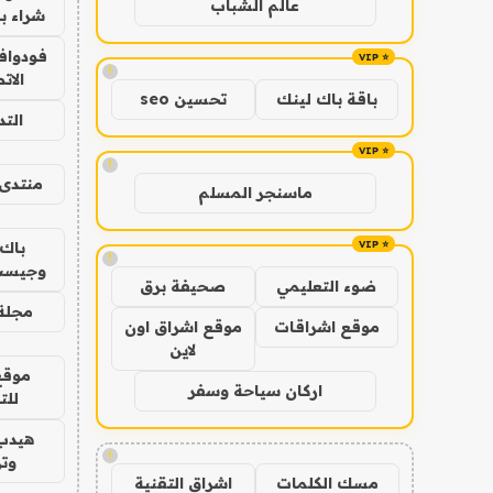
عالم الشباب
شراء با
فودوافو
!
الات
باقة باك لينك
تحسين seo
الت
!
منتدى 
ماسنجر المسلم
باك 
!
وجيست
ضوء التعليمي
صحيفة برق
مجلة 
موقع اشراقات
موقع اشراق اون
لاين
موقع
اركان سياحة وسفر
للت
هيدب
!
وتر
مسك الكلمات
اشراق التقنية