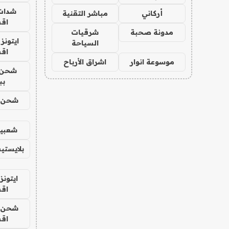
شدات
أركاني
مباشر التقنية
اق
مدونة صحبة
شرقيات
ايتونز
السياحة
اق
موسوعة انوار
اشراق الأرباح
شحن 
بب
شحن يل
شعبية
بلايستي
ايتونز
اق
شحن يل
اق