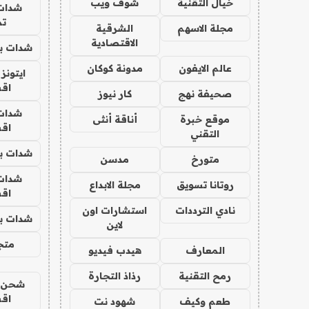
خيال التقنية
شوف ويب
شدات
تم
مجلة الاسهم
الشرقية
الاقتصادية
شدات بب
عالم الايفون
مدونة كوكان
ايتونز
اق
صحيفة نهج
كار نيوز
شدات
موقع خبرة
أناقة أنثى
اق
التقني
شدات بب
متورخ
مدسن
شدات
روتانا تسويق
مجلة الابداع
اق
نادي الترددات
استشارات اون
شدات بب
لاين
متجر 
المعارف
هيدب فيديو
رمح التقنية
رذاذ التجارة
شحن يل
اق
طعم وكيف
شهود نت