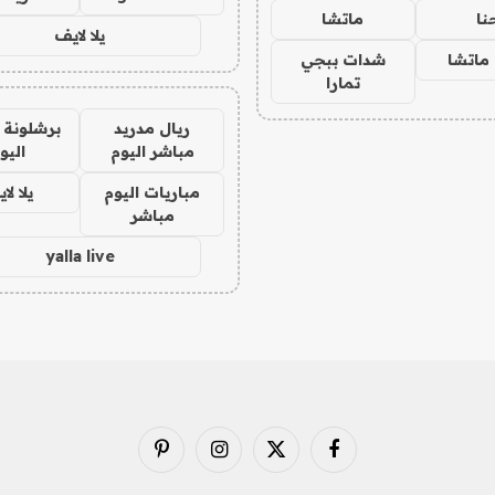
نا
ماتشا
يلا لايف
ماتشا
شدات ببجي
تمارا
ريال مدريد
برشلونة 
مباشر اليوم
اليو
مباريات اليوم
يلا لا
مباشر
yalla live
فيسبوك
X
الانستغرام
بينتيريست
(Twitter)