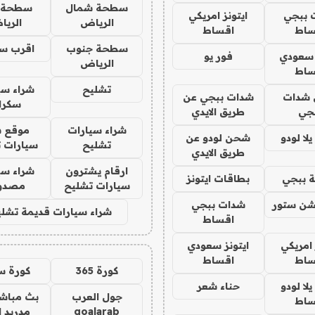
سطحة شمال
سطحة 
 ببجي
ايتونز امريكي
الرياض
الري
ساط
اقساط
سطحة جنوب
اقرب س
 سعودي
فور يو
الرياض
ساط
تشليح
شراء سي
شدات
شدات ببجي عن
سكرا
جي
طريق الايدي
شراء سيارات
موقع ش
ا لودو
شحن لودو عن
تشليح
سيارات 
طريق الايدي
ارقام يشترون
شراء سي
 ببجي
بطاقات ايتونز
سيارات تشليح
مصدو
شن ستور
شدات ببجي
شراء سيارات قديمة تشلي
اقساط
 امريكي
ايتونز سعودي
ساط
اقساط
كورة 365
كورة س
ا لودو
حناء شعر
جول العرب
بث مباشر
ساط
goalarab
مدريد ا