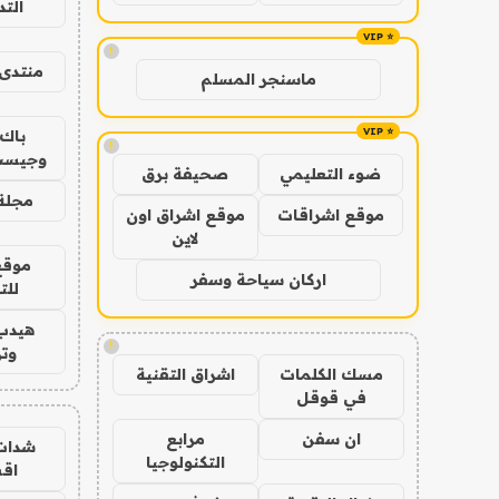
الت
!
منتدى 
ماسنجر المسلم
باك 
!
وجيست
ضوء التعليمي
صحيفة برق
مجلة 
موقع اشراقات
موقع اشراق اون
لاين
موقع
اركان سياحة وسفر
للت
هيدب
!
وتر
مسك الكلمات
اشراق التقنية
في قوقل
ان سفن
مرابع
شدات
التكنولوجيا
اق