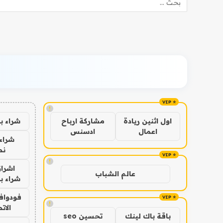
!
شراء ب
اول اثنين ريادة
مشاركة ارباح
اعمال
ادسنس
شراء 
نص
!
اشراق
عالم الشباب
شراء با
فودوافو
!
الات
باقة باك لينك
تحسين seo