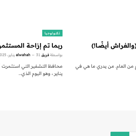
تكنولوجيا
الفراش أيضًا!)
ربما تم إزاحة المستثمر
بواسطة
فريق alwahah
31 يناير، 2025
م من العام. من يدري ما هي في
يناير ، وهو اليوم الذي…