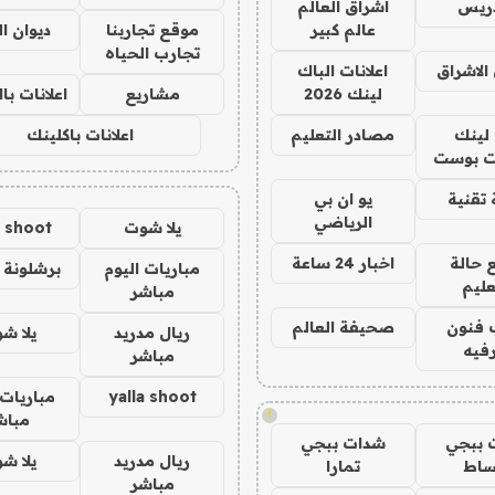
دريس
اشراق العالم
عالم كبير
موقع تجاربنا
ديوان ا
تجارب الحياه
الاشراق
اعلانات الباك
لينك 2026
مشاريع
اعلانات ب
لينك
مصادر التعليم
اعلانات باكلينك
 بوست
تقنية
يو ان بي
الرياضي
يلا شوت
a shoot
 حالة
اخبار 24 ساعة
مباريات اليوم
برشلونة 
عليم
مباشر
 فنون
صحيفة العالم
ريال مدريد
يلا ش
فيه
مباشر
yalla shoot
مباريات 
!
مباش
 ببجي
شدات ببجي
ريال مدريد
يلا ش
ساط
تمارا
مباشر