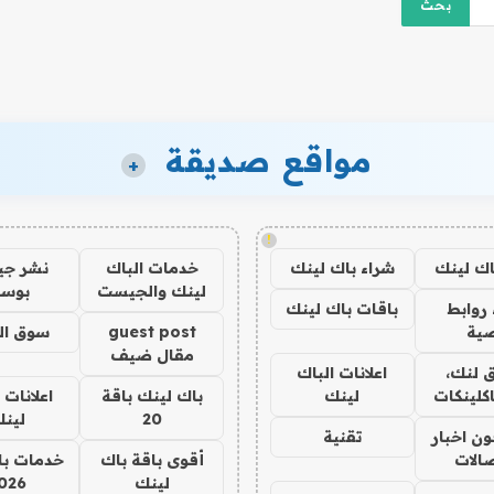
مواقع صديقة
+
!
اك لينك
شراء باك لينك
خدمات الباك
نشر ج
لينك والجيست
بوس
روابط
باقات باك لينك
ية
guest post
سوق ال
مقال ضيف
 لنك،
اعلانات الباك
كلينكات
لينك
باك لينك باقة
اعلانات 
20
لين
ن اخبار
تقنية
صالات
أقوى باقة باك
خدمات با
لينك
026