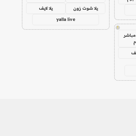
يلا شوت زون
يلا لايف
yalla live
!
مباشر
م
يف