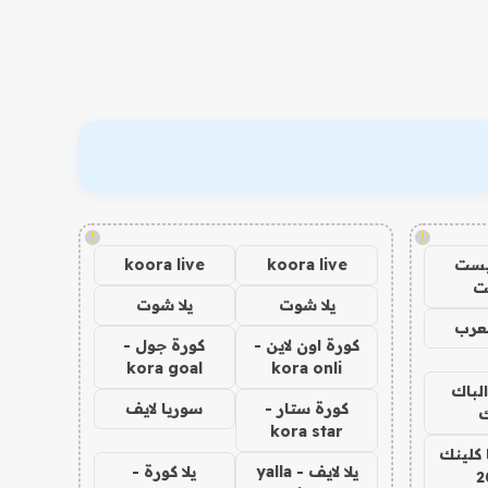
!
!
يست
koora live
koora live
ت
يلا شوت
يلا شوت
عرب
كورة اون لاين -
كورة جول -
kora goal
kora onli
الباك
كورة ستار -
سوريا لايف
ك
kora star
 كلينك
يلا لايف - yalla
يلا كورة -
2