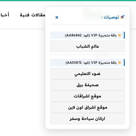
مقالات فنية
أخبار
×
توصيات :
باقة متميزة VIP (كود: AA86842):
الرئيسية
»
الأوائل
عالم الشباب
الأوائل
باقة متميزة VIP (كود: AA35872):
ضوء التعليمي
صحيفة برق
موقع اشراقات
موقع اشراق اون لاين
اركان سياحة وسفر