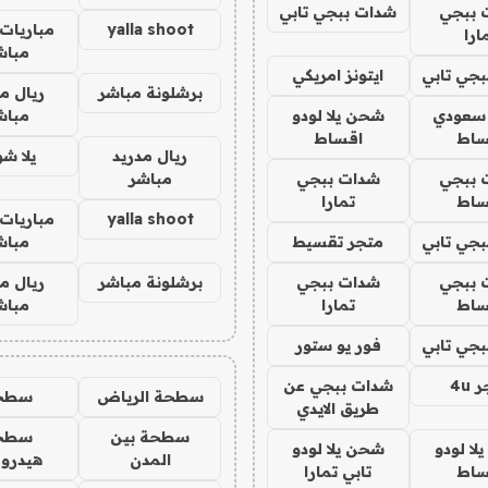
 ببجي
شدات ببجي تابي
yalla shoot
مباريات 
ارا
مباش
جي تابي
ايتونز امريكي
برشلونة مباشر
ريال م
 سعودي
شحن يلا لودو
مباش
ساط
اقساط
ريال مدريد
يلا ش
 ببجي
شدات ببجي
مباشر
ساط
تمارا
yalla shoot
مباريات 
جي تابي
متجر تقسيط
مباش
 ببجي
شدات ببجي
برشلونة مباشر
ريال م
ساط
تمارا
مباش
جي تابي
فور يو ستور
4u
شدات ببجي عن
سطحة الرياض
سطح
طريق الايدي
سطحة بين
سطح
ا لودو
شحن يلا لودو
المدن
هيدرو
ساط
تابي تمارا