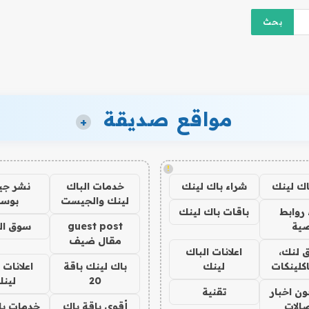
مواقع صديقة
+
!
اك لينك
شراء باك لينك
خدمات الباك
نشر ج
لينك والجيست
بوس
روابط
باقات باك لينك
ية
guest post
سوق ال
مقال ضيف
 لنك،
اعلانات الباك
كلينكات
لينك
باك لينك باقة
اعلانات 
20
لين
ن اخبار
تقنية
صالات
أقوى باقة باك
خدمات با