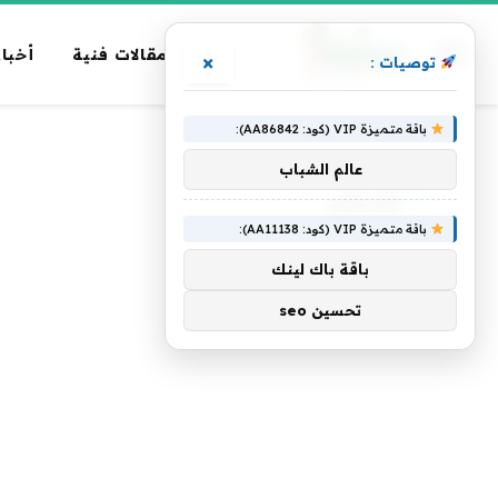
مقالات فنية
أخبار
×
توصيات :
باقة متميزة VIP (كود: AA86842):
الرئيسية
»
الإسكان
عالم الشباب
الإسكان
باقة متميزة VIP (كود: AA11138):
باقة باك لينك
تحسين seo