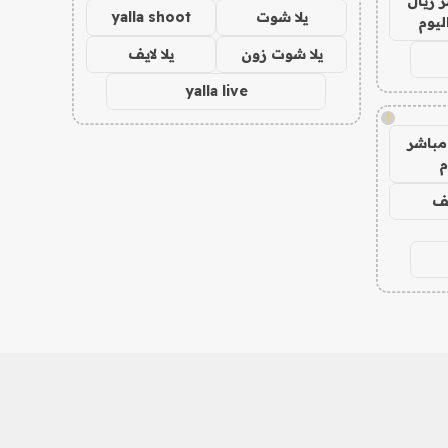
 ريال
يلا شوت
yalla shoot
ليوم
يلا شوت زون
يلا لايف
yalla live
!
مباشر
م
يف