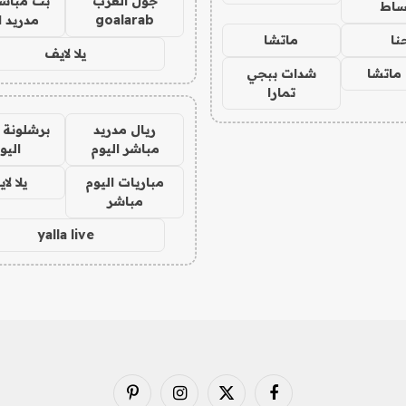
جول العرب
بث مباشر
ساط
goalarab
مدريد ا
نا
ماتشا
يلا لايف
ماتشا
شدات ببجي
تمارا
ريال مدريد
برشلونة 
مباشر اليوم
اليو
مباريات اليوم
يلا لا
مباشر
yalla live
فيسبوك
X
الانستغرام
بينتيريست