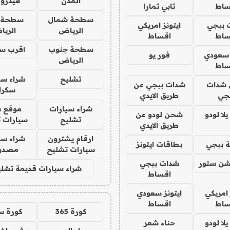
المدن
هيدرو
ساط
تابي تمارا
سطحة شمال
سطحة 
 ببجي
ايتونز امريكي
الرياض
الري
ساط
اقساط
سطحة جنوب
اقرب س
 سعودي
فور يو
الرياض
ساط
تشليح
شراء سي
شدات
شدات ببجي عن
سكرا
جي
طريق الايدي
شراء سيارات
موقع ش
ا لودو
شحن لودو عن
تشليح
سيارات 
طريق الايدي
ارقام يشترون
شراء سي
 ببجي
بطاقات ايتونز
سيارات تشليح
مصدو
شن ستور
شدات ببجي
شراء سيارات قديمة تشلي
اقساط
 امريكي
ايتونز سعودي
ساط
اقساط
كورة 365
كورة س
ا لودو
حناء شعر