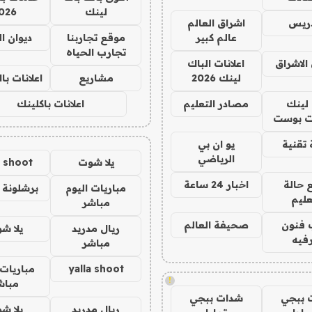
لينك
026
دريس
اشراق العالم
عالم كبير
موقع تجاربنا
ديوان ا
تجارب الحياه
الاشراق
اعلانات الباك
لينك 2026
مشاريع
اعلانات ب
لينك
مصادر التعليم
اعلانات باكلينك
 بوست
تقنية
يو ان بي
الرياضي
يلا شوت
a shoot
 حالة
اخبار 24 ساعة
مباريات اليوم
برشلونة 
عليم
مباشر
 فنون
صحيفة العالم
ريال مدريد
يلا ش
فيه
مباشر
yalla shoot
مباريات 
!
مباش
 ببجي
شدات ببجي
ريال مدريد
يلا ش