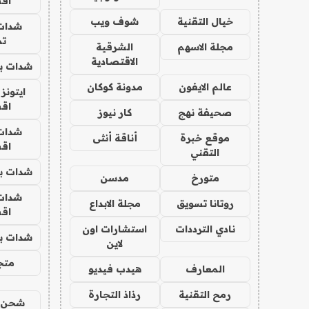
اق
خيال التقنية
شوف ويب
شدات
تم
مجلة الاسهم
الشرقية
الاقتصادية
شدات بب
عالم الايفون
مدونة كوكان
ايتونز
اق
صحيفة نهج
كار نيوز
شدات
موقع خبرة
أناقة أنثى
اق
التقني
شدات بب
متورخ
مدسن
شدات
روتانا تسويق
مجلة الابداع
اق
نادي الترددات
استشارات اون
شدات بب
لاين
متجر 
المعارف
هيدب فيديو
رمح التقنية
رذاذ التجارة
شحن يل