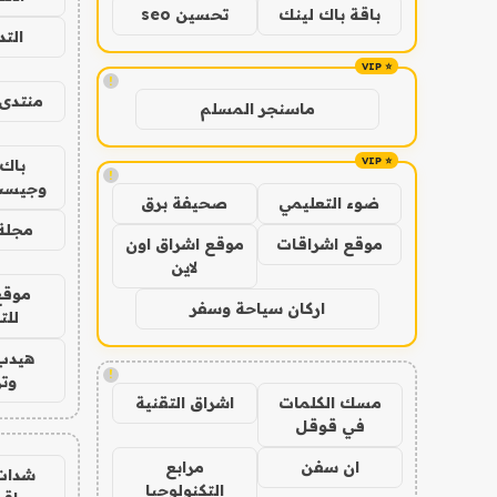
باقة باك لينك
تحسين seo
الت
!
منتدى 
ماسنجر المسلم
باك 
!
وجيست
ضوء التعليمي
صحيفة برق
مجلة 
موقع اشراقات
موقع اشراق اون
لاين
موقع
اركان سياحة وسفر
للت
هيدب
!
وتر
مسك الكلمات
اشراق التقنية
في قوقل
ان سفن
مرابع
شدات
التكنولوجيا