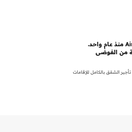
اتخذت نيويورك إجراءات صارمة ضد Airbnb منذ عام واحد.
لة من الفوضى
تأجير الشقق بالكامل للإقامات