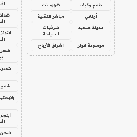
اق
طعم وكيف
شهود نت
شدات
أركاني
مباشر التقنية
اق
مدونة صحبة
شرقيات
ايتونز
السياحة
اق
موسوعة انوار
اشراق الأرباح
شحن 
بب
شحن يل
شعبية
بلايستي
ايتونز
اق
شحن يل