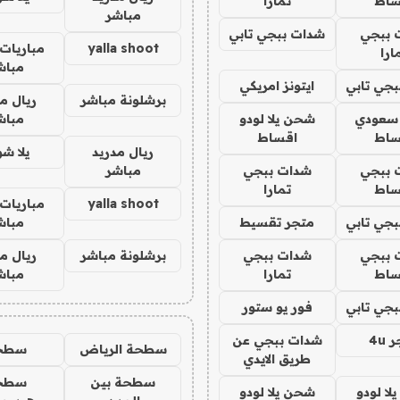
ساط
تمارا
مباشر
 ببجي
شدات ببجي تابي
yalla shoot
مباريات 
ارا
مباش
جي تابي
ايتونز امريكي
برشلونة مباشر
ريال م
 سعودي
شحن يلا لودو
مباش
ساط
اقساط
ريال مدريد
يلا ش
 ببجي
شدات ببجي
مباشر
ساط
تمارا
yalla shoot
مباريات 
جي تابي
متجر تقسيط
مباش
 ببجي
شدات ببجي
برشلونة مباشر
ريال م
ساط
تمارا
مباش
جي تابي
فور يو ستور
4u
شدات ببجي عن
سطحة الرياض
سطح
طريق الايدي
سطحة بين
سطح
ا لودو
شحن يلا لودو