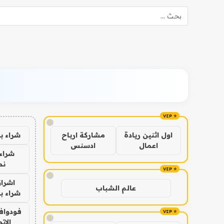
!
شراء ب
اول اثنين ريادة
مشاركة ارباح
اعمال
ادسنس
شراء 
نص
!
اشراق
عالم الشباب
شراء با
فودوافو
!
الات