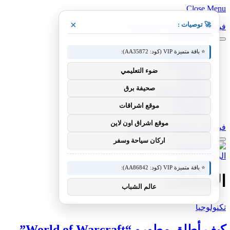
Close Menu
×
🚀 توصيات :
فيسبوك
X (Twitter)
الانستغرام
⭐ باقة متميزة VIP (كود: AA35872):
مقالات فنية
أخبار التقنية
ضوء التعليمي
، مقالات
تطبيقات
صحيفة برق
شروحات تقنية
كيف صنع
موقع اشراقات
تكنولوجيا
موقع اشراق اون لاين
فيسبوك
X (Twitter)
الانستغرام
اركان سياحة وسفر
الرئيسية
»
الاتحادات
⭐ باقة متميزة VIP (كود: AA86842):
الاتحادات
عالم الشباب
تكنولوجيا
كيف أطلق مطورو “World of Warcraft”