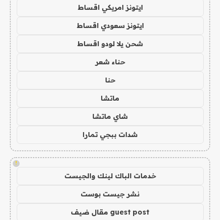
ايتونز امريكي اقساط
ايتونز سعودي اقساط
شحن يلا لودو اقساط
حناء شعر
حنا
ماتشا
شاي ماتشا
شدات ببجي تمارا
!
خدمات الباك لينك والجيست
نشر جيست بوست
guest post مقال ضيف