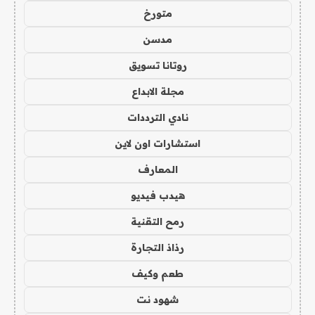
متورخ
مدسن
روتانا تسويق
مجلة الابداع
نادي الترددات
استشارات اون لاين
المعارف
هيدب فيديو
رمح التقنية
رذاذ التجارة
طعم وكيف
شهود نت