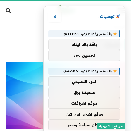
×
توصيات :
الرئيسية
»
البحث
باقة متميزة VIP (كود: AA11138):
البحث
باقة باك لينك
تحسين seo
باقة متميزة VIP (كود: AA35872):
ضوء التعليمي
صحيفة برق
موقع اشراقات
موقع اشراق اون لاين
اركان سياحة وسفر
مواقع إلكترونية