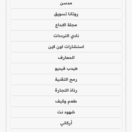
مدسن
روتانا تسويق
مجلة الابداع
نادي الترددات
استشارات اون لاين
المعارف
هيدب فيديو
رمح التقنية
رذاذ التجارة
طعم وكيف
شهود نت
أركاني