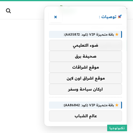
×
توصيات :
الرئيسية
»
البرشاويات
باقة متميزة VIP (كود: AA35872):
البرشاويات
ضوء التعليمي
صحيفة برق
موقع اشراقات
موقع اشراق اون لاين
اركان سياحة وسفر
باقة متميزة VIP (كود: AA86842):
عالم الشباب
تكنولوجيا