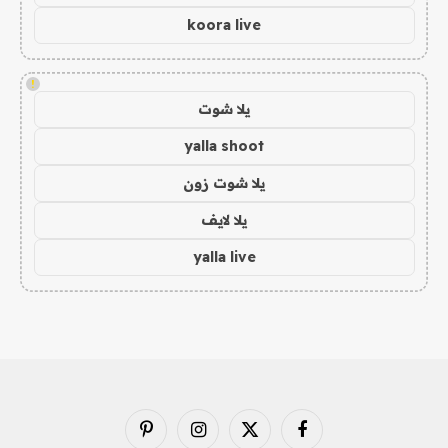
koora live
!
يلا شوت
yalla shoot
يلا شوت زون
يلا لايف
yalla live
فيسبوك
X
الانستغرام
بينتيريست