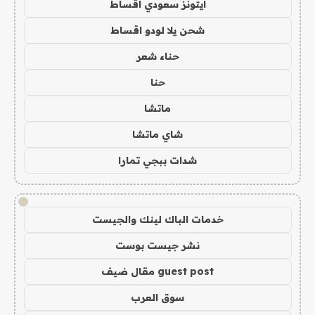
ايتونز سعودي اقساط
شحن يلا لودو اقساط
حناء شعر
حنا
ماتشا
شاي ماتشا
شدات ببجي تمارا
!
خدمات الباك لينك والجيست
نشر جيست بوست
guest post مقال ضيف
سوق العرب