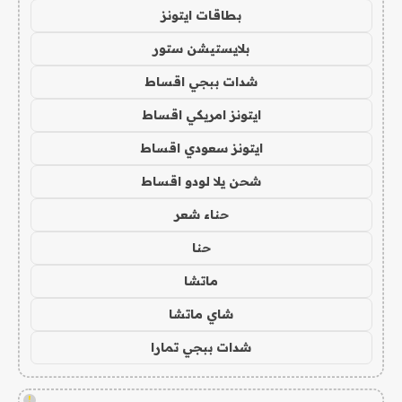
بطاقات ايتونز
بلايستيشن ستور
شدات ببجي اقساط
ايتونز امريكي اقساط
ايتونز سعودي اقساط
شحن يلا لودو اقساط
حناء شعر
حنا
ماتشا
شاي ماتشا
شدات ببجي تمارا
!