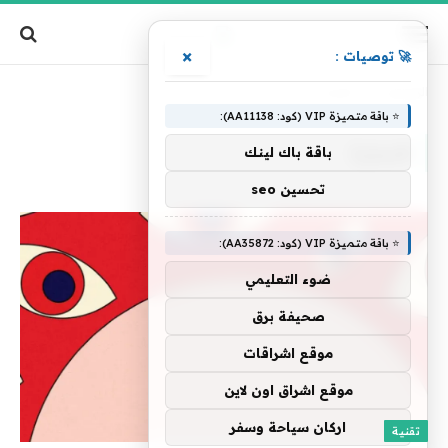
×
🚀 توصيات :
الرئيسية
»
التجارة
⭐ باقة متميزة VIP (كود: AA11138):
التجارة
باقة باك لينك
تحسين seo
⭐ باقة متميزة VIP (كود: AA35872):
ضوء التعليمي
صحيفة برق
موقع اشراقات
موقع اشراق اون لاين
اركان سياحة وسفر
تقنية