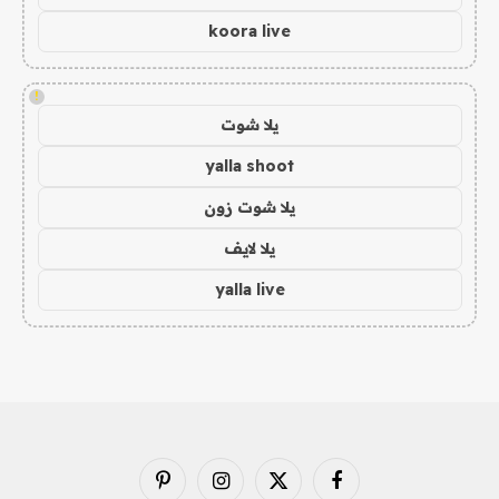
koora live
!
يلا شوت
yalla shoot
يلا شوت زون
يلا لايف
yalla live
فيسبوك
X
الانستغرام
بينتيريست