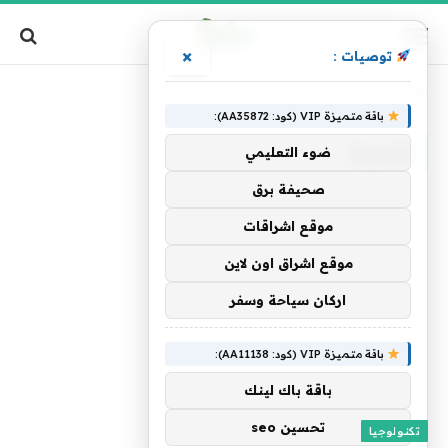
×
توصيات :
الرئيسية
»
التسعة
باقة متميزة VIP (كود: AA35872):
التسعة
ضوء التعليمي
صحيفة برق
موقع اشراقات
موقع اشراق اون لاين
اركان سياحة وسفر
باقة متميزة VIP (كود: AA11138):
باقة باك لينك
تحسين seo
تكنولوجيا