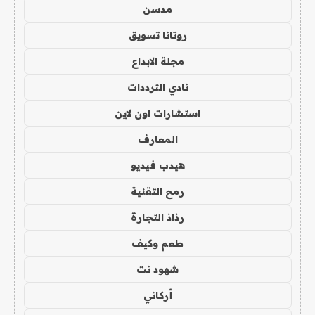
مدسن
روتانا تسويق
مجلة الابداع
نادي الترددات
استشارات اون لاين
المعارف
هيدب فيديو
رمح التقنية
رذاذ التجارة
طعم وكيف
شهود نت
أركاني