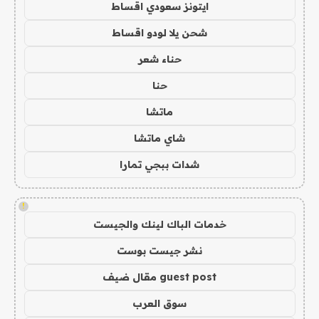
ايتونز سعودي اقساط
شحن يلا لودو اقساط
حناء شعر
حنا
ماتشا
شاي ماتشا
شدات ببجي تمارا
!
خدمات الباك لينك والجيست
نشر جيست بوست
guest post مقال ضيف
سوق العرب