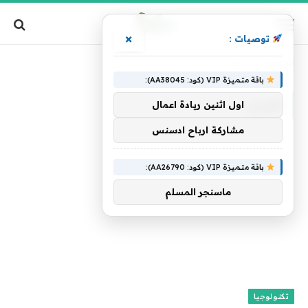
×
توصيات :
الرئيسية
»
التمرد
باقة متميزة VIP (كود: AA38045):
التمرد
اول اثنين ريادة اعمال
مشاركة ارباح ادسنس
باقة متميزة VIP (كود: AA26790):
ماسنجر المسلم
تكنولوجيا