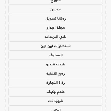
متورخ
مدسن
روتانا تسويق
مجلة الابداع
نادي الترددات
استشارات اون لاين
المعارف
هيدب فيديو
رمح التقنية
رذاذ التجارة
طعم وكيف
شهود نت
أركاني