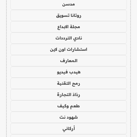
مدسن
روتانا تسويق
مجلة الابداع
نادي الترددات
استشارات اون لاين
المعارف
هيدب فيديو
رمح التقنية
رذاذ التجارة
طعم وكيف
شهود نت
أركاني