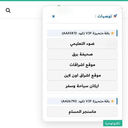
×
توصيات :
الرئيسية
»
الحق
باقة متميزة VIP (كود: AA35872):
الحق
ضوء التعليمي
صحيفة برق
موقع اشراقات
موقع اشراق اون لاين
اركان سياحة وسفر
باقة متميزة VIP (كود: AA26790):
ماسنجر المسلم
تكنولوجيا