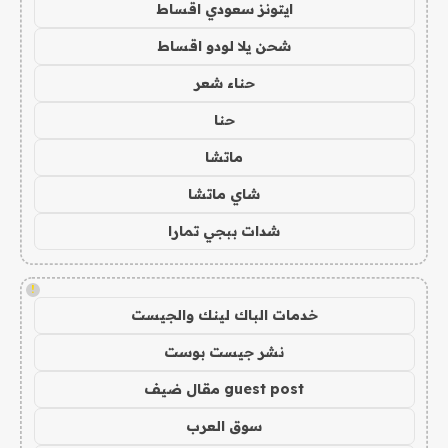
ايتونز سعودي اقساط
شحن يلا لودو اقساط
حناء شعر
حنا
ماتشا
شاي ماتشا
شدات ببجي تمارا
!
خدمات الباك لينك والجيست
نشر جيست بوست
guest post مقال ضيف
سوق العرب