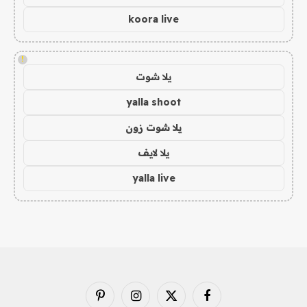
koora live
!
يلا شوت
yalla shoot
يلا شوت زون
يلا لايف
yalla live
فيسبوك
X
الانستغرام
بينتيريست