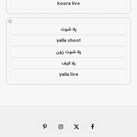
koora live
!
يلا شوت
yalla shoot
يلا شوت زون
يلا لايف
yalla live
فيسبوك
X
الانستغرام
بينتيريست
(Twitter)