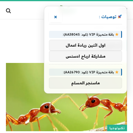
×
توصيات :
الرئيسية
»
الحكومية
باقة متميزة VIP (كود: AA38045):
الحكومية
اول اثنين ريادة اعمال
مشاركة ارباح ادسنس
باقة متميزة VIP (كود: AA26790):
ماسنجر المسلم
تكنولوجيا