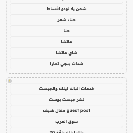
شحن يلا لودو اقساط
حناء شعر
حنا
ماتشا
شاي ماتشا
شدات ببجي تمارا
!
خدمات الباك لينك والجيست
نشر جيست بوست
guest post مقال ضيف
سوق العرب
باك لينك باقة 20