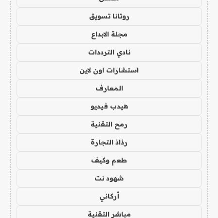
روتانا تسويق
مجلة الابداع
نادي الترددات
استشارات اون لاين
المعارف
هيدب فيديو
رمح التقنية
رذاذ التجارة
طعم وكيف
شهود نت
أركاني
مباشر التقنية