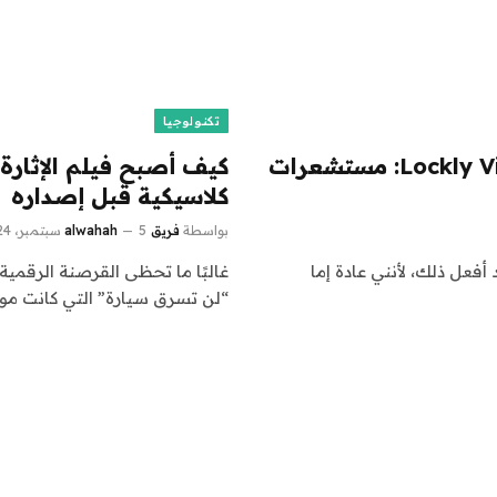
تكنولوجيا
مراجعة القفل الذكي لسلسلة Lockly Visage Zeno: مستشعرات
كيف أصبح فيلم الإثارة 
كلاسيكية قبل إصداره
بواسطة
فريق alwahah
5 سبتمبر، 2024
 أفعل ذلك، لأنني عادة إما
غالبًا ما تحظى القرصنة الرقمية
“لن تسرق سيارة” التي كانت م