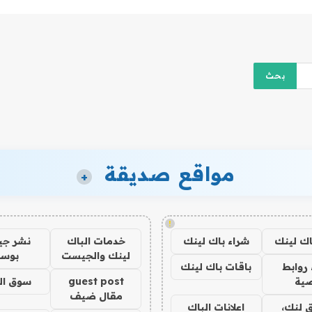
مواقع صديقة
+
!
اك لينك
شراء باك لينك
خدمات الباك
نشر ج
لينك والجيست
بوس
روابط
باقات باك لينك
ية
guest post
سوق ال
مقال ضيف
 لنك،
اعلانات الباك