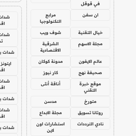
في قوقل
ان سفن
مرابع
شدات
التكنولوجيا
اق
خيال التقنية
شوف ويب
شدات
تم
مجلة الاسهم
الشرقية
الاقتصادية
شدات بب
عالم الايفون
مدونة كوكان
ايتونز
اق
صحيفة نهج
كار نيوز
شدات
موقع خبرة
أناقة أنثى
اق
التقني
شدات بب
متورخ
مدسن
شدات
روتانا تسويق
مجلة الابداع
اق
نادي الترددات
استشارات اون
شدات بب
لاين