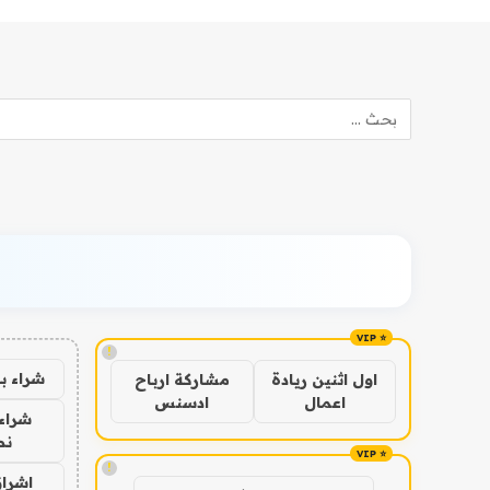
!
شراء ب
اول اثنين ريادة
مشاركة ارباح
اعمال
ادسنس
شراء 
نص
!
اشراق