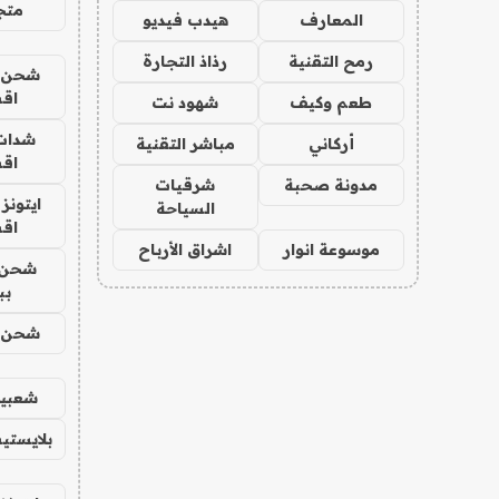
متجر 
المعارف
هيدب فيديو
رمح التقنية
رذاذ التجارة
شحن يل
اق
طعم وكيف
شهود نت
شدات
أركاني
مباشر التقنية
اق
مدونة صحبة
شرقيات
ايتونز
السياحة
اق
موسوعة انوار
اشراق الأرباح
شحن 
بب
شحن يل
شعبية
بلايستي