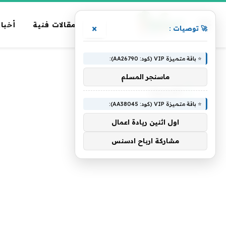
مقالات فنية
أخبار
×
🚀 توصيات :
⭐ باقة متميزة VIP (كود: AA26790):
الرئيسية
»
الحمراء
ماسنجر المسلم
الحمراء
⭐ باقة متميزة VIP (كود: AA38045):
اول اثنين ريادة اعمال
مشاركة ارباح ادسنس