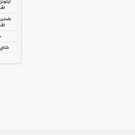
ايتونز
اق
شحن يل
اق
ح
شاي 