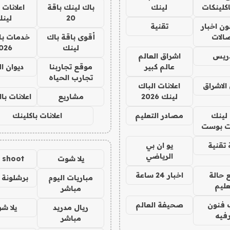
كلينكات
لينك
باك لينك باقة
اعلانات 
20
لين
ن اخبار
تقنية
صالات
أقوى باقة باك
خدمات با
لينك
026
دريس
اشراق العالم
عالم كبير
موقع تجاربنا
ديوان ا
تجارب الحياه
الاشراق
اعلانات الباك
لينك 2026
مشاريع
اعلانات ب
لينك
مصادر التعليم
اعلانات باكلينك
 بوست
تقنية
يو ان بي
الرياضي
يلا شوت
a shoot
 حالة
اخبار 24 ساعة
مباريات اليوم
برشلونة 
عليم
مباشر
 فنون
صحيفة العالم
ريال مدريد
يلا ش
فيه
مباشر