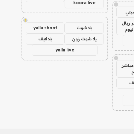
koora live
!
يتي
!
 ريال
يلا شوت
yalla shoot
ليوم
يلا شوت زون
يلا لايف
yalla live
!
مباشر
م
يف