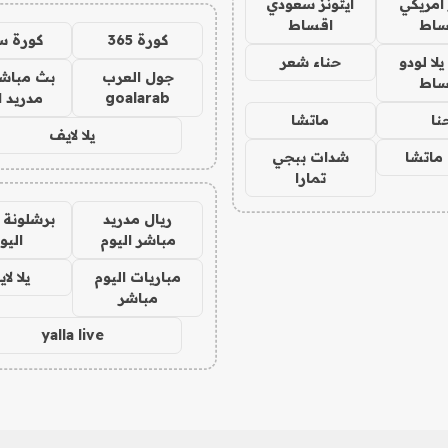
 امريكي
ايتونز سعودي
ساط
اقساط
كورة 365
كورة س
ا لودو
حناء شعر
جول العرب
بث مباشر
ساط
goalarab
مدريد ا
نا
ماتشا
يلا لايف
ماتشا
شدات ببجي
تمارا
ريال مدريد
برشلونة 
مباشر اليوم
اليو
مباريات اليوم
يلا لا
مباشر
yalla live