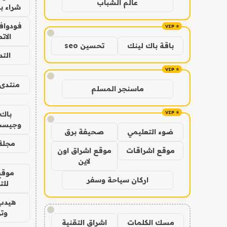
عالم الشباب
شراء با
فودوافو
!
الات
باقة باك لينك
تحسين seo
الت
!
منتدى 
ماسنجر المسلم
باك 
!
وجيست
ضوء التعليمي
صحيفة برق
مجلة 
موقع اشراقات
موقع اشراق اون
لاين
موقع
اركان سياحة وسفر
للت
هيدب
!
وتر
مسك الكلمات
اشراق التقنية