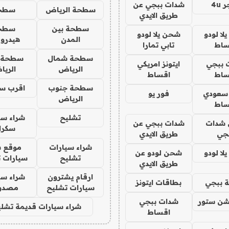
4u
شدات ببجي عن
سطحة الرياض
سطح
طريق الايدي
سطحة بين
سطح
ا لودو
شحن يلا لودو
المدن
هيدرو
ساط
تابي تمارا
سطحة شمال
سطحة 
 ببجي
ايتونز امريكي
الرياض
الري
ساط
اقساط
سطحة جنوب
اقرب س
 سعودي
فور يو
الرياض
ساط
تشليح
شراء سي
شدات
شدات ببجي عن
سكرا
جي
طريق الايدي
شراء سيارات
موقع ش
ا لودو
شحن لودو عن
تشليح
سيارات 
طريق الايدي
ارقام يشترون
شراء سي
 ببجي
بطاقات ايتونز
سيارات تشليح
مصدو
شن ستور
شدات ببجي
شراء سيارات قديمة تشلي
اقساط