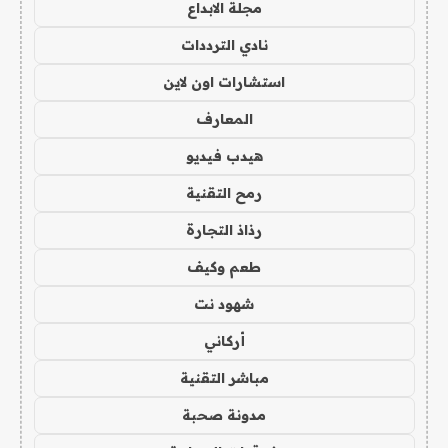
مجلة الابداع
نادي الترددات
استشارات اون لاين
المعارف
هيدب فيديو
رمح التقنية
رذاذ التجارة
طعم وكيف
شهود نت
أركاني
مباشر التقنية
مدونة صحبة