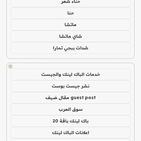
حناء شعر
حنا
ماتشا
شاي ماتشا
شدات ببجي تمارا
!
خدمات الباك لينك والجيست
نشر جيست بوست
guest post مقال ضيف
سوق العرب
باك لينك باقة 20
اعلانات الباك لينك