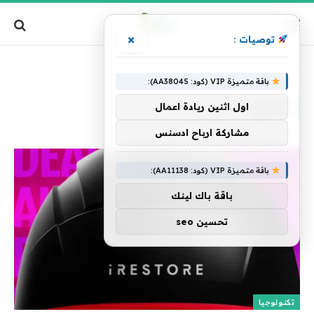
×
توصيات :
الرئيسية
»
الشعر
باقة متميزة VIP (كود: AA38045):
الشعر
اول اثنين ريادة اعمال
مشاركة ارباح ادسنس
باقة متميزة VIP (كود: AA11138):
باقة باك لينك
تحسين seo
تكنولوجيا