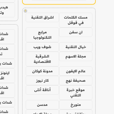
هيدب
!
وتر
مسك الكلمات
اشراق التقنية
في قوقل
ان سفن
مرابع
شدات
التكنولوجيا
اق
خيال التقنية
شوف ويب
شدات
تم
مجلة الاسهم
الشرقية
الاقتصادية
شدات بب
عالم الايفون
مدونة كوكان
ايتونز
اق
صحيفة نهج
كار نيوز
شدات
موقع خبرة
أناقة أنثى
اق
التقني
شدات بب
متورخ
مدسن
شدات
روتانا تسويق
مجلة الابداع