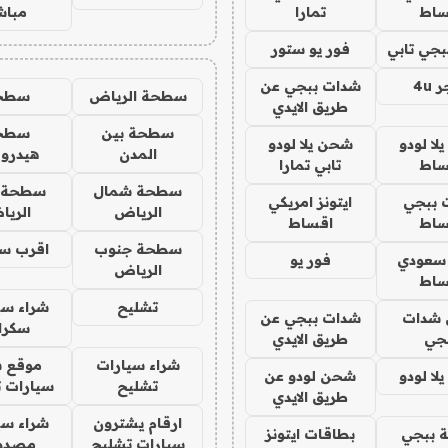
ساط
تمارا
مباش
جي تابي
فور يو ستور
4u
شدات ببجي عن
سطحة الرياض
سطح
طريق الايدي
سطحة بين
سطح
ا لودو
شحن يلا لودو
المدن
هيدرو
ساط
تابي تمارا
سطحة شمال
سطحة 
 ببجي
ايتونز امريكي
الرياض
الري
ساط
اقساط
سطحة جنوب
اقرب س
 سعودي
فور يو
الرياض
ساط
تشليح
شراء سي
شدات
شدات ببجي عن
سكرا
جي
طريق الايدي
شراء سيارات
موقع ش
ا لودو
شحن لودو عن
تشليح
سيارات 
طريق الايدي
ارقام يشترون
شراء سي
 ببجي
بطاقات ايتونز
سيارات تشليح
مصدو