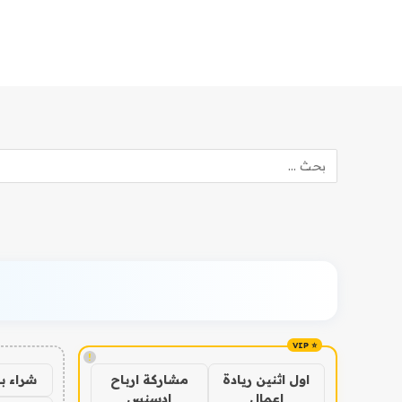
!
شراء ب
اول اثنين ريادة
مشاركة ارباح
اعمال
ادسنس