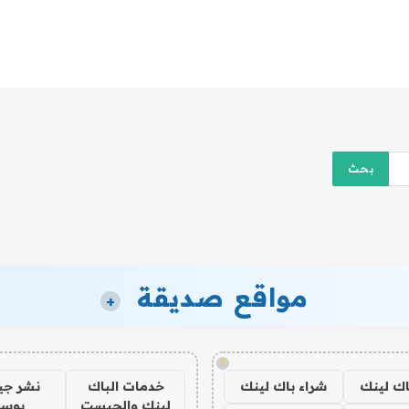
مواقع صديقة
+
!
اك لينك
شراء باك لينك
خدمات الباك
نشر ج
لينك والجيست
بوس