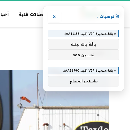
مقالات فنية
أخبار
×
🚀 توصيات :
⭐ باقة متميزة VIP (كود: AA11138):
الرئيسية
»
الغذاء
باقة باك لينك
الغذاء
تحسين seo
⭐ باقة متميزة VIP (كود: AA26790):
ماسنجر المسلم