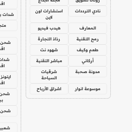
اق
نادي الترددات
استشارات اون
شدات بب
لاين
متجر 
المعارف
هيدب فيديو
رمح التقنية
رذاذ التجارة
شحن يل
اق
طعم وكيف
شهود نت
شدات
أركاني
مباشر التقنية
اق
مدونة صحبة
شرقيات
ايتونز
السياحة
اق
موسوعة انوار
اشراق الأرباح
شحن 
بب
شحن يل
شعبية