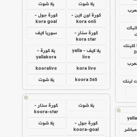
يلا شوت
يلا شوت
عرب
كورة اون لاين -
كورة جول -
kora goal
kora onli
الباك
كورة ستار -
سوريا لايف
ك
kora star
 كلينك
يلا لايف - yalla
يلا كورة -
2
yallakora
live
لعرب
kooralive
kora live
koora 365
يلا شوت
اك لينك
!
يلا شوت
كورة ستار -
!
koora-star
yall
كورة جول -
يلا شوت
مباشر
koora-goal