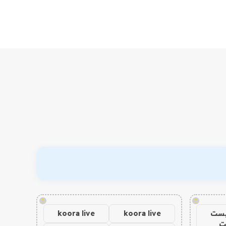
!
!
يست
koora live
koora live
ت