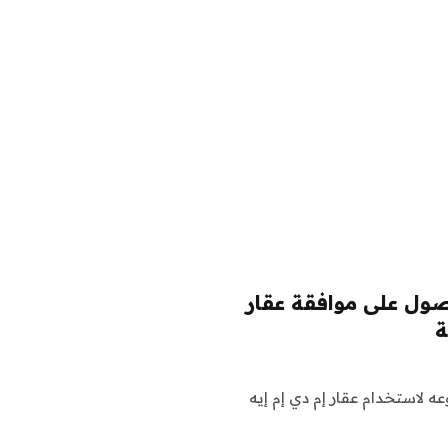
حصول على موافقة عقار
ة
وعه لاستخدام عقار إم دي إم إيه