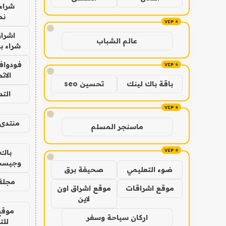
شراء 
نص
!
اشراق
عالم الشباب
شراء با
فودوافو
!
الات
باقة باك لينك
تحسين seo
الت
!
منتدى 
ماسنجر المسلم
باك 
!
وجيست
ضوء التعليمي
صحيفة برق
مجلة 
موقع اشراقات
موقع اشراق اون
لاين
موقع
اركان سياحة وسفر
للت