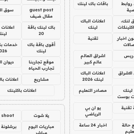
روابط
باقات باك لينك
ية
guest post
سوق ال
مقال ضيف
 لنك،
اعلانات الباك
كلينكات
لينك
باك لينك باقة
اعلانات 
20
لين
ن اخبار
تقنية
صالات
أقوى باقة باك
خدمات با
لينك
026
دريس
اشراق العالم
عالم كبير
موقع تجاربنا
ديوان ا
تجارب الحياه
الاشراق
اعلانات الباك
لينك 2026
مشاريع
اعلانات ب
لينك
مصادر التعليم
اعلانات باكلينك
 بوست
تقنية
يو ان بي
الرياضي
يلا شوت
a shoot
 حالة
اخبار 24 ساعة
مباريات اليوم
برشلونة 
عليم
مباشر