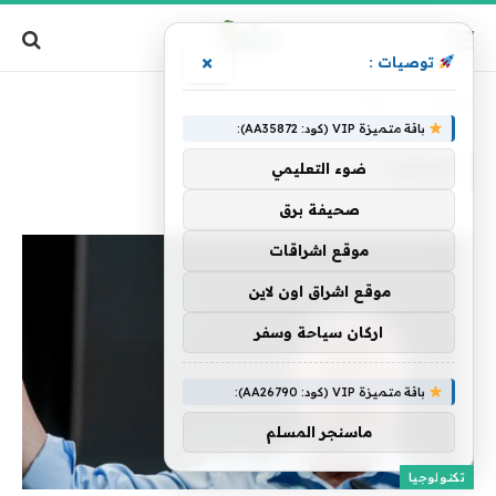
×
توصيات :
الرئيسية
»
الفائقة
باقة متميزة VIP (كود: AA35872):
الفائقة
ضوء التعليمي
صحيفة برق
موقع اشراقات
موقع اشراق اون لاين
اركان سياحة وسفر
باقة متميزة VIP (كود: AA26790):
ماسنجر المسلم
تكنولوجيا