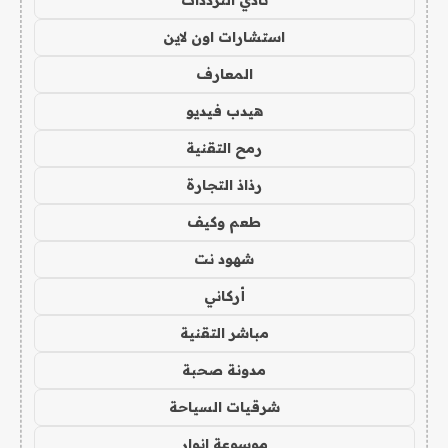
استشارات اون لاين
المعارف
هيدب فيديو
رمح التقنية
رذاذ التجارة
طعم وكيف
شهود نت
أركاني
مباشر التقنية
مدونة صحبة
شرقيات السياحة
موسوعة انوار