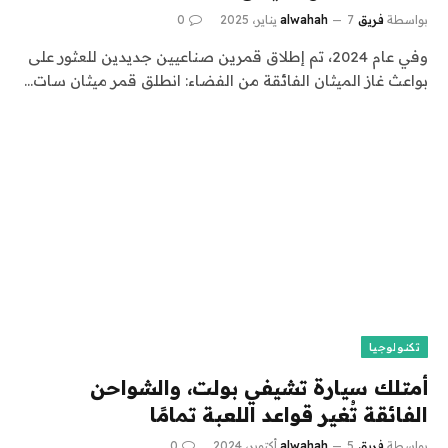
بواسطة
فريق alwahah
7 يناير، 2025
0
وفي عام 2024، تم إطلاق قمرين صناعيين جديدين للعثور على
بواعث غاز الميثان الفائقة من الفضاء: انطلق قمر ميثان سات…
تكنولوجيا
أمتلك سيارة تشيفي بولت، والشواحن
الفائقة تُغير قواعد اللعبة تمامًا
بواسطة
فريق alwahah
5 أكتوبر، 2024
0