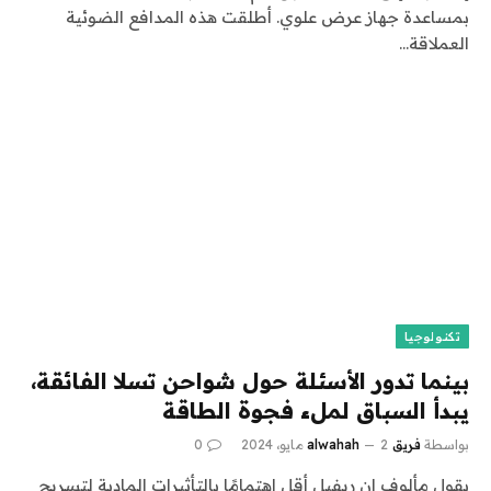
بمساعدة جهاز عرض علوي. أطلقت هذه المدافع الضوئية
العملاقة…
تكنولوجيا
بينما تدور الأسئلة حول شواحن تسلا الفائقة،
يبدأ السباق لملء فجوة الطاقة
بواسطة
فريق alwahah
2 مايو، 2024
0
يقول مألوف إن ريفيل أقل اهتمامًا بالتأثيرات المادية لتسريح