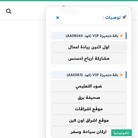
×
توصيات :
الرئيسية
»
الفنانة
باقة متميزة VIP (كود: AA38045):
الفنانة
اول اثنين ريادة اعمال
مشاركة ارباح ادسنس
باقة متميزة VIP (كود: AA35872):
ضوء التعليمي
صحيفة برق
موقع اشراقات
موقع اشراق اون لاين
اركان سياحة وسفر
تكنولوجيا