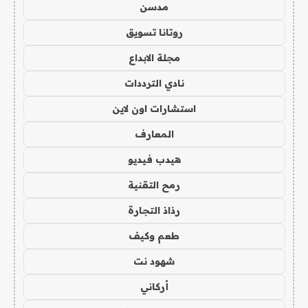
مدسن
روتانا تسويق
مجلة الابداع
نادي الترددات
استشارات اون لاين
المعارف
هيدب فيديو
رمح التقنية
رذاذ التجارة
طعم وكيف
شهود نت
أركاني