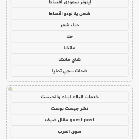
ايتونز سعودي اقساط
شحن يلا لودو اقساط
حناء شعر
حنا
ماتشا
شاي ماتشا
شدات ببجي تمارا
!
خدمات الباك لينك والجيست
نشر جيست بوست
guest post مقال ضيف
سوق العرب