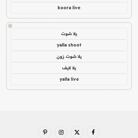
koora live
!
يلا شوت
yalla shoot
يلا شوت زون
يلا لايف
yalla live
فيسبوك
X
الانستغرام
بينتيريست