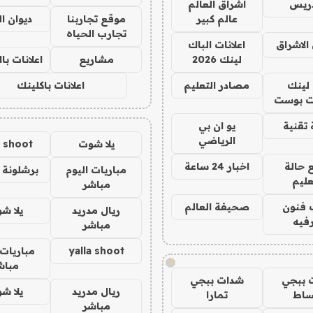
دريس
اشراق العالم
عالم كبير
موقع تجاربنا
ديوان ا
تجارب الحياه
الاشراق
اعلانات الباك
لينك 2026
مشاريع
اعلانات ب
لينك
مصادر التعليم
اعلانات باكلينك
 بوست
تقنية
يو ان بي
الرياضي
يلا شوت
a shoot
 حالة
اخبار 24 ساعة
مباريات اليوم
برشلونة 
عليم
مباشر
 فنون
صحيفة العالم
ريال مدريد
يلا ش
فيه
مباشر
yalla shoot
مباريات 
!
مباش
 ببجي
شدات ببجي
ريال مدريد
يلا ش
ساط
تمارا
مباشر