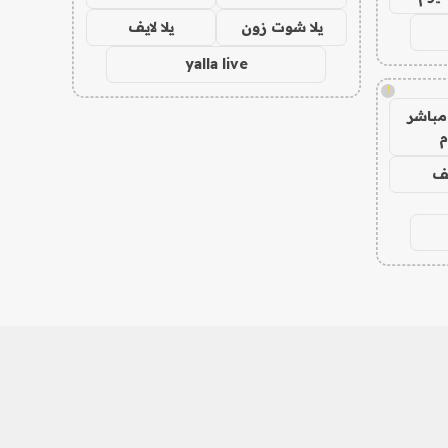
يلا شوت زون
يلا لايف
yalla live
!
مباشر
م
يف