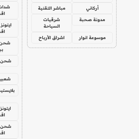
شدات
أركاني
مباشر التقنية
اق
مدونة صحبة
شرقيات
ايتونز
السياحة
اق
موسوعة انوار
اشراق الأرباح
شحن 
بب
شحن يل
شعبية
بلايستي
ايتونز
اق
شحن يل
اق