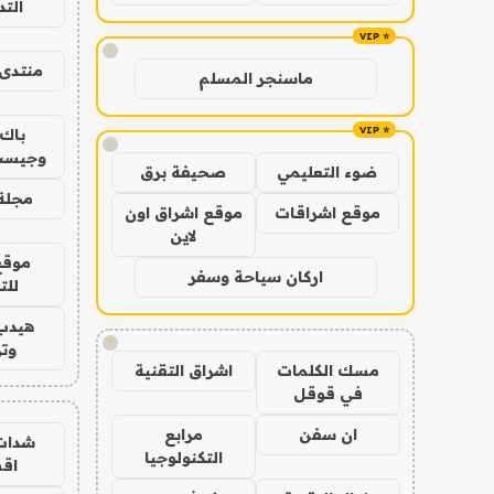
الت
!
منتدى 
ماسنجر المسلم
باك 
!
وجيست
ضوء التعليمي
صحيفة برق
مجلة 
موقع اشراقات
موقع اشراق اون
لاين
موقع
اركان سياحة وسفر
للت
هيدب
!
وتر
مسك الكلمات
اشراق التقنية
في قوقل
ان سفن
مرابع
شدات
التكنولوجيا
اق