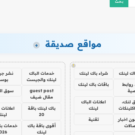
مواقع صديقة
+
!
اك لينك
شراء باك لينك
خدمات الباك
نشر ج
لينك والجيست
بوس
روابط
باقات باك لينك
ية
guest post
سوق ال
مقال ضيف
 لنك،
اعلانات الباك
كلينكات
لينك
باك لينك باقة
اعلانات 
20
لين
ن اخبار
تقنية
صالات
أقوى باقة باك
خدمات با
لينك
026