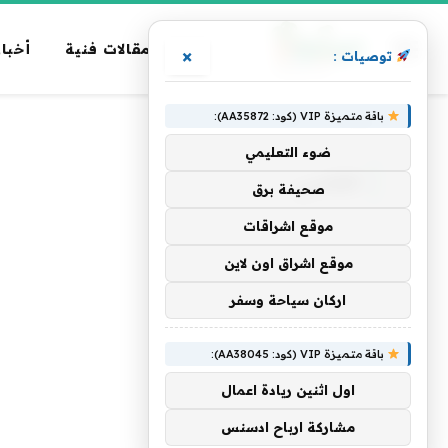
مقالات فنية
أخبار
×
توصيات :
باقة متميزة VIP (كود: AA35872):
الرئيسية
»
القاسي
ضوء التعليمي
القاسي
صحيفة برق
موقع اشراقات
موقع اشراق اون لاين
اركان سياحة وسفر
باقة متميزة VIP (كود: AA38045):
اول اثنين ريادة اعمال
مشاركة ارباح ادسنس