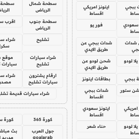
سطحة شمال
سطحة 
 ببجي
ايتونز امريكي
الرياض
الري
ساط
اقساط
سطحة جنوب
اقرب س
 سعودي
فور يو
الرياض
ساط
تشليح
شراء سي
شدات
شدات ببجي عن
سكرا
جي
طريق الايدي
شراء سيارات
موقع ش
ا لودو
شحن لودو عن
تشليح
سيارات 
طريق الايدي
ارقام يشترون
شراء سي
 ببجي
بطاقات ايتونز
سيارات تشليح
مصدو
شن ستور
شدات ببجي
شراء سيارات قديمة تشلي
اقساط
 امريكي
ايتونز سعودي
ساط
اقساط
كورة 365
كورة س
ا لودو
حناء شعر
جول العرب
بث مباشر
ساط
goalarab
مدريد ا