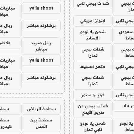
 ببجي
شدات ببجي تابي
yalla shoot
مباريات 
ارا
مباش
جي تابي
ايتونز امريكي
برشلونة مباشر
ريال م
 سعودي
شحن يلا لودو
مباش
ساط
اقساط
ريال مدريد
يلا ش
 ببجي
شدات ببجي
مباشر
ساط
تمارا
yalla shoot
مباريات 
جي تابي
متجر تقسيط
مباش
 ببجي
شدات ببجي
برشلونة مباشر
ريال م
ساط
تمارا
مباش
جي تابي
فور يو ستور
4u
شدات ببجي عن
سطحة الرياض
سطح
طريق الايدي
سطحة بين
سطح
ا لودو
شحن يلا لودو
المدن
هيدرو
ساط
تابي تمارا