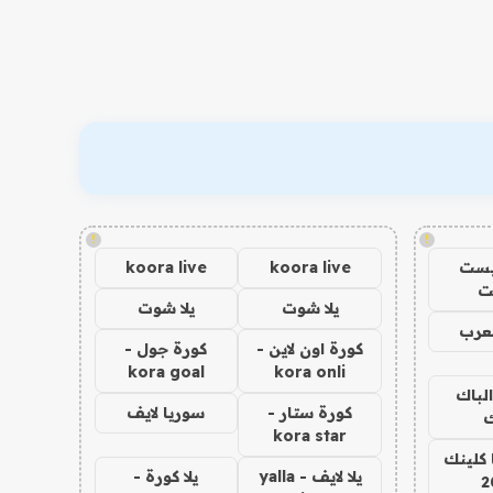
!
!
يست
koora live
koora live
ت
يلا شوت
يلا شوت
عرب
كورة اون لاين -
كورة جول -
kora goal
kora onli
الباك
كورة ستار -
سوريا لايف
ك
kora star
 كلينك
يلا لايف - yalla
يلا كورة -
2