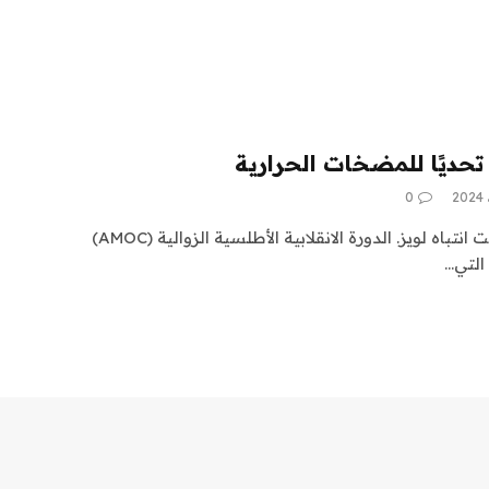
ديًا للمضخات الحرارية
0
سيناريو آخر مرعب إلى حد ما لفت انتباه لويز. الدورة الانقلابية الأطلسية الزوالية (AMOC)
التي…