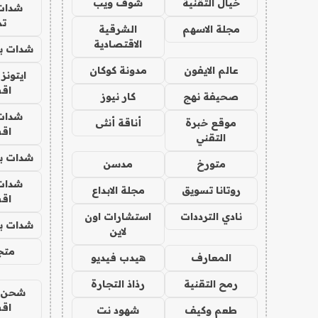
خيال التقنية
شوف ويب
شدات
تم
مجلة الاسهم
الشرقية
الاقتصادية
شدات بب
عالم الايفون
مدونة كوكان
ايتونز
اق
صحيفة نهج
كار نيوز
شدات
موقع خبرة
أناقة أنثى
اق
التقني
شدات بب
متورخ
مدسن
شدات
روتانا تسويق
مجلة الابداع
اق
نادي الترددات
استشارات اون
شدات بب
لاين
متجر 
المعارف
هيدب فيديو
رمح التقنية
رذاذ التجارة
شحن يل
اق
طعم وكيف
شهود نت