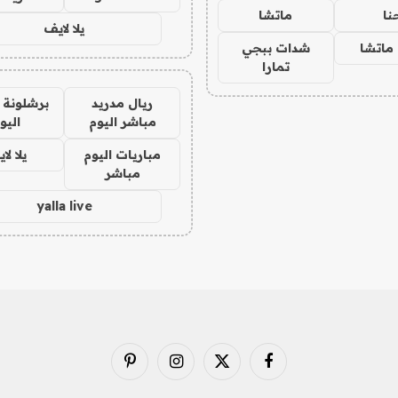
نا
ماتشا
يلا لايف
ماتشا
شدات ببجي
تمارا
ريال مدريد
برشلونة 
مباشر اليوم
اليو
مباريات اليوم
يلا لا
مباشر
yalla live
فيسبوك
X
الانستغرام
بينتيريست
(Twitter)