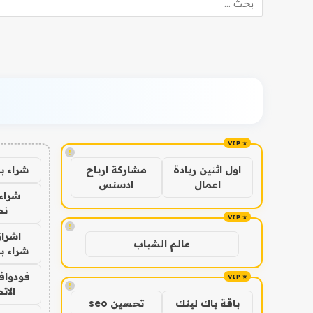
!
شراء ب
اول اثنين ريادة
مشاركة ارباح
اعمال
ادسنس
شراء 
نص
!
اشراق
عالم الشباب
شراء با
فودوافو
!
الات
باقة باك لينك
تحسين seo