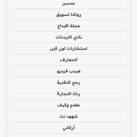
مدسن
روتانا تسويق
مجلة الابداع
نادي الترددات
استشارات اون لاين
المعارف
هيدب فيديو
رمح التقنية
رذاذ التجارة
طعم وكيف
شهود نت
أركاني