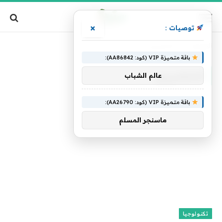
×
توصيات :
الرئيسية
»
المتضررون
باقة متميزة VIP (كود: AA86842):
المتضررون
عالم الشباب
باقة متميزة VIP (كود: AA26790):
ماسنجر المسلم
تكنولوجيا