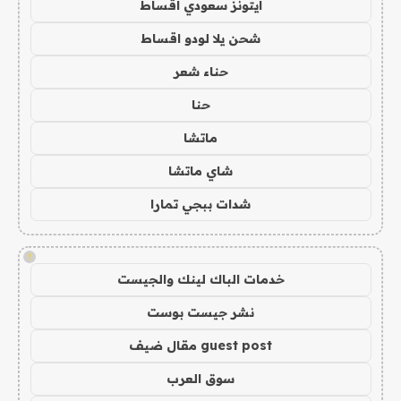
ايتونز سعودي اقساط
شحن يلا لودو اقساط
حناء شعر
حنا
ماتشا
شاي ماتشا
شدات ببجي تمارا
!
خدمات الباك لينك والجيست
نشر جيست بوست
guest post مقال ضيف
سوق العرب