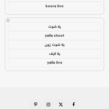
koora live
!
يلا شوت
yalla shoot
يلا شوت زون
يلا لايف
yalla live
فيسبوك
X
الانستغرام
بينتيريست