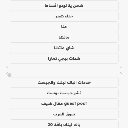
شحن يلا لودو اقساط
حناء شعر
حنا
ماتشا
شاي ماتشا
شدات ببجي تمارا
!
خدمات الباك لينك والجيست
نشر جيست بوست
guest post مقال ضيف
سوق العرب
باك لينك باقة 20