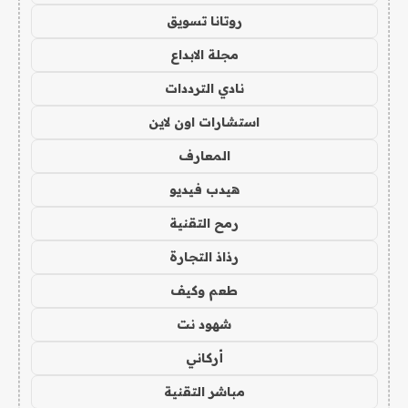
روتانا تسويق
مجلة الابداع
نادي الترددات
استشارات اون لاين
المعارف
هيدب فيديو
رمح التقنية
رذاذ التجارة
طعم وكيف
شهود نت
أركاني
مباشر التقنية