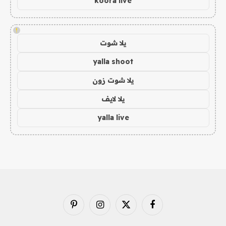
koora live
!
يلا شوت
yalla shoot
يلا شوت زون
يلا لايف
yalla live
فيسبوك
X
الانستغرام
بينتيريست
(Twitter)