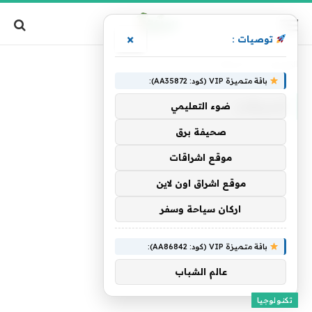
×
توصيات :
الرئيسية
»
المجالات
باقة متميزة VIP (كود: AA35872):
المجالات
ضوء التعليمي
صحيفة برق
موقع اشراقات
موقع اشراق اون لاين
اركان سياحة وسفر
باقة متميزة VIP (كود: AA86842):
عالم الشباب
تكنولوجيا