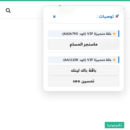
×
توصيات :
الرئيسية
»
المخفي
باقة متميزة VIP (كود: AA26790):
المخفي
ماسنجر المسلم
باقة متميزة VIP (كود: AA11138):
باقة باك لينك
تحسين seo
تكنولوجيا