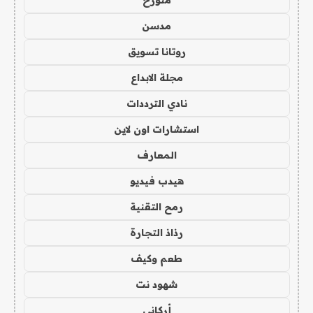
متورخ
مدسن
روتانا تسويق
مجلة الابداع
نادي الترددات
استشارات اون لاين
المعارف
هيدب فيديو
رمح التقنية
رذاذ التجارة
طعم وكيف
شهود نت
أركاني