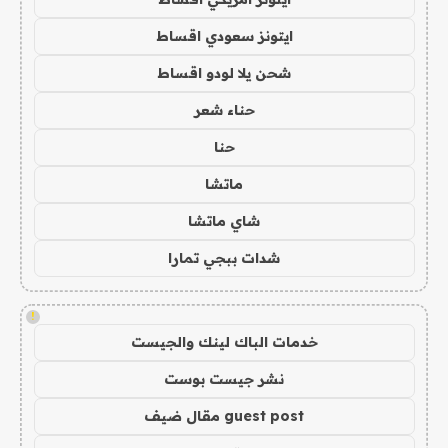
ايتونز سعودي اقساط
شحن يلا لودو اقساط
حناء شعر
حنا
ماتشا
شاي ماتشا
شدات ببجي تمارا
!
خدمات الباك لينك والجيست
نشر جيست بوست
guest post مقال ضيف