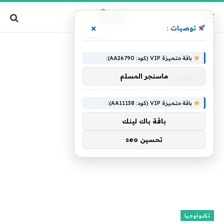
×
توصيات :
الرئيسية
»
المعادية
باقة متميزة VIP (كود: AA26790):
المعادية
ماسنجر المسلم
باقة متميزة VIP (كود: AA11138):
باقة باك لينك
تحسين seo
تكنولوجيا