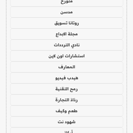
متورخ
مدسن
روتانا تسويق
مجلة الابداع
نادي الترددات
استشارات اون لاين
المعارف
هيدب فيديو
رمح التقنية
رذاذ التجارة
طعم وكيف
شهود نت
أركاني