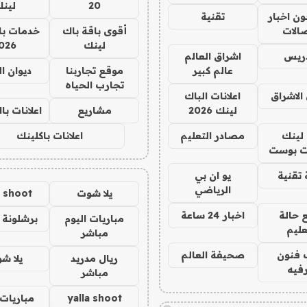
20
لين
ن اخبار
تقنية
صالات
أقوى باقة باك
خدمات با
لينك
026
دريس
اشراق العالم
عالم كبير
موقع تجاربنا
ديوان ا
تجارب الحياه
الاشراق
اعلانات الباك
لينك 2026
مشاريع
اعلانات ب
لينك
مصادر التعليم
اعلانات باكلينك
 بوست
تقنية
يو ان بي
الرياضي
يلا شوت
a shoot
 حالة
اخبار 24 ساعة
مباريات اليوم
برشلونة 
عليم
مباشر
 فنون
صحيفة العالم
ريال مدريد
يلا ش
فيه
مباشر
yalla shoot
مباريات 