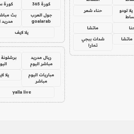
كورة 365
كورة س
ا لودو
حناء شعر
جول العرب
بث مباشر
ساط
goalarab
مدريد ا
نا
ماتشا
يلا لايف
ماتشا
شدات ببجي
تمارا
ريال مدريد
برشلونة 
مباشر اليوم
اليو
مباريات اليوم
يلا لا
مباشر
yalla live