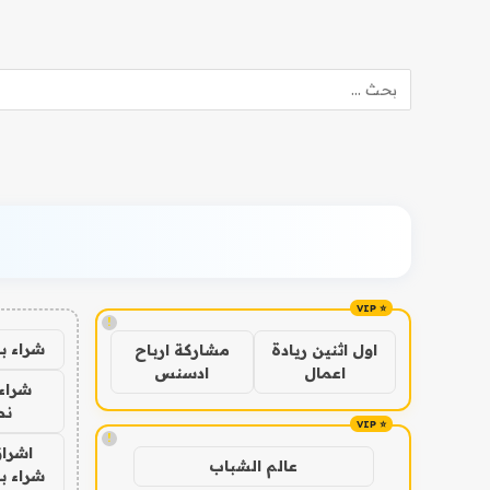
!
شراء ب
اول اثنين ريادة
مشاركة ارباح
اعمال
ادسنس
شراء 
نص
!
اشراق
عالم الشباب
شراء با