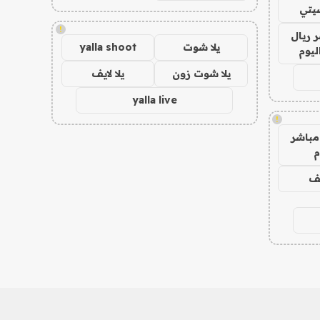
يتي
!
 ريال
يلا شوت
yalla shoot
ليوم
يلا شوت زون
يلا لايف
yalla live
!
مباشر
م
يف