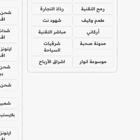
رمح التقنية
رذاذ التجارة
شحن يل
اق
طعم وكيف
شهود نت
شدات
أركاني
مباشر التقنية
اق
مدونة صحبة
شرقيات
ايتونز
السياحة
اق
موسوعة انوار
اشراق الأرباح
شحن 
بب
شحن يل
شعبية
بلايستي
ايتونز
اق