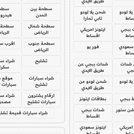
طريق الايدي
سطحة بين
سطح
ا لودو
شحن يلا لودو
المدن
هيدرو
ساط
تابي تمارا
سطحة شمال
سطحة 
 ببجي
ايتونز امريكي
الرياض
الري
ساط
اقساط
سطحة جنوب
اقرب س
 سعودي
فور يو
الرياض
ساط
تشليح
شراء سي
شدات
شدات ببجي عن
سكرا
جي
طريق الايدي
شراء سيارات
موقع ش
ا لودو
شحن لودو عن
تشليح
سيارات 
طريق الايدي
ارقام يشترون
شراء سي
 ببجي
بطاقات ايتونز
سيارات تشليح
مصدو
شن ستور
شدات ببجي
شراء سيارات قديمة تشلي
اقساط
 امريكي
ايتونز سعودي
ساط
اقساط