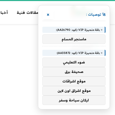
مقالات فنية
أخبار
×
🚀 توصيات :
⭐ باقة متميزة VIP (كود: AA26790):
الرئيسية
»
الملياردير
ماسنجر المسلم
الملياردير
⭐ باقة متميزة VIP (كود: AA35872):
ضوء التعليمي
صحيفة برق
موقع اشراقات
موقع اشراق اون لاين
اركان سياحة وسفر