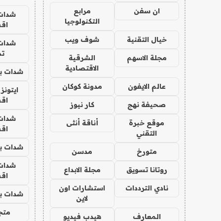
ان سفن
مرابع
شدات
التكنولوجيا
اق
خيال التقنية
شوف ويب
شدات
تم
مجلة الاسهم
الشرقية
الاقتصادية
شدات بب
عالم الايفون
مدونة كوكان
ايتونز
اق
صحيفة نهج
كار نيوز
شدات
موقع خبرة
أناقة أنثى
اق
التقني
شدات بب
متورخ
مدسن
شدات
روتانا تسويق
مجلة الابداع
اق
نادي الترددات
استشارات اون
شدات بب
لاين
متجر 
المعارف
هيدب فيديو