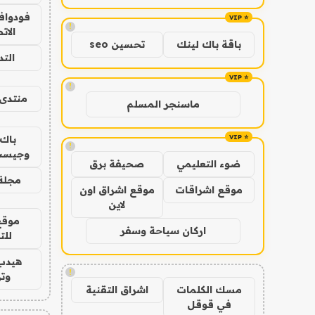
فودوافو
!
الات
باقة باك لينك
تحسين seo
الت
!
منتدى 
ماسنجر المسلم
باك 
!
وجيست
ضوء التعليمي
صحيفة برق
مجلة 
موقع اشراقات
موقع اشراق اون
لاين
موقع
اركان سياحة وسفر
للت
هيدب
!
وتر
مسك الكلمات
اشراق التقنية
في قوقل