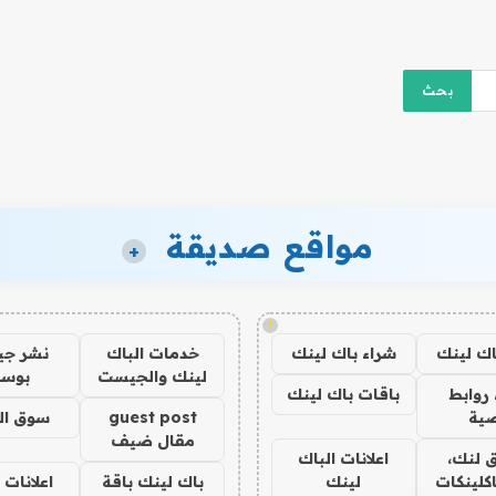
مواقع صديقة
+
!
اك لينك
شراء باك لينك
خدمات الباك
نشر ج
لينك والجيست
بوس
روابط
باقات باك لينك
ية
guest post
سوق ال
مقال ضيف
 لنك،
اعلانات الباك
كلينكات
لينك
باك لينك باقة
اعلانات 