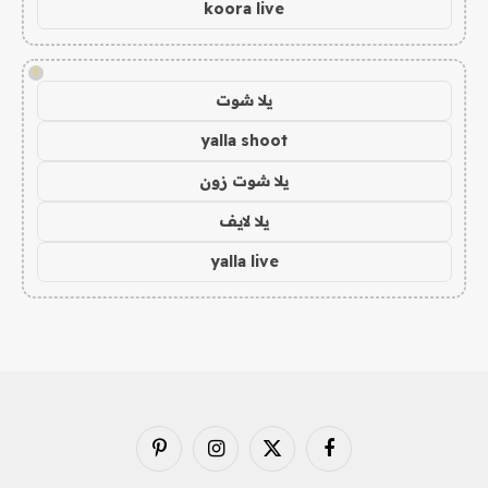
koora live
!
يلا شوت
yalla shoot
يلا شوت زون
يلا لايف
yalla live
فيسبوك
X
الانستغرام
بينتيريست
(Twitter)