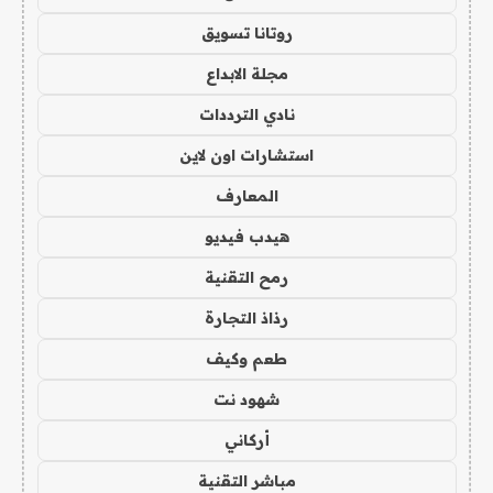
روتانا تسويق
مجلة الابداع
نادي الترددات
استشارات اون لاين
المعارف
هيدب فيديو
رمح التقنية
رذاذ التجارة
طعم وكيف
شهود نت
أركاني
مباشر التقنية