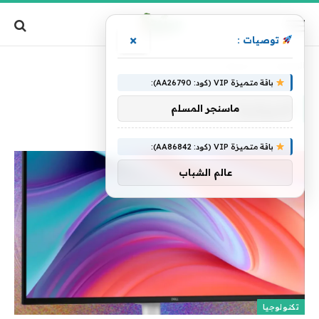
×
توصيات :
الرئيسية
»
الميزانية
باقة متميزة VIP (كود: AA26790):
الميزانية
ماسنجر المسلم
باقة متميزة VIP (كود: AA86842):
عالم الشباب
تكنولوجيا