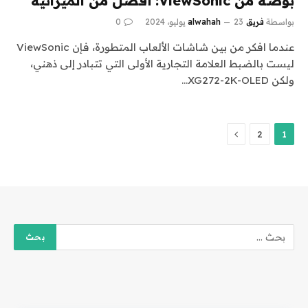
بوصة من ViewSonic: أفضل من الميزانية
بواسطة
فريق alwahah
23 يوليو، 2024
0
عندما افكر من بين شاشات الألعاب المتطورة، فإن ViewSonic
ليست بالضبط العلامة التجارية الأولى التي تتبادر إلى ذهني،
ولكن XG272-2K-OLED…
التالي
2
1