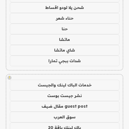
شحن يلا لودو اقساط
حناء شعر
حنا
ماتشا
شاي ماتشا
شدات ببجي تمارا
!
خدمات الباك لينك والجيست
نشر جيست بوست
guest post مقال ضيف
سوق العرب
باك لينك باقة 20