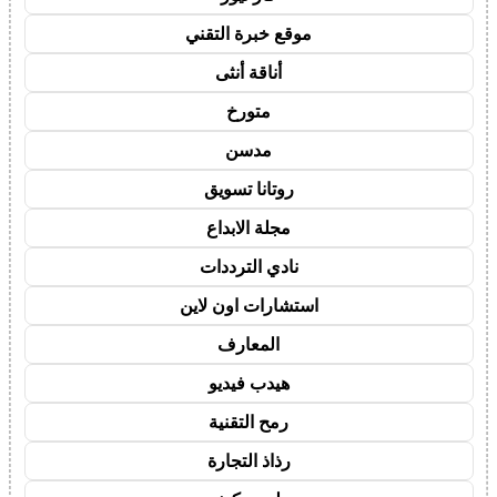
موقع خبرة التقني
أناقة أنثى
متورخ
مدسن
روتانا تسويق
مجلة الابداع
نادي الترددات
استشارات اون لاين
المعارف
هيدب فيديو
رمح التقنية
رذاذ التجارة