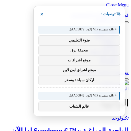
Close Menu
×
🚀 توصيات :
فيسبوك
X (Twitter)
الانستغرام
⭐ باقة متميزة VIP (كود: AA35872):
مقالات فنية
أخبار التقنية
ضوء التعليمي
، مقالات
تطبيقات
صحيفة برق
شروحات تقنية
كيف صنع
موقع اشراقات
تكنولوجيا
موقع اشراق اون لاين
فيسبوك
X (Twitter)
الانستغرام
اركان سياحة وسفر
الرئيسية
»
الواجهة
⭐ باقة متميزة VIP (كود: AA86842):
الواجهة
عالم الشباب
تكنولوجيا
الواجهة الدماغية Synchron € ™ s لها الآن