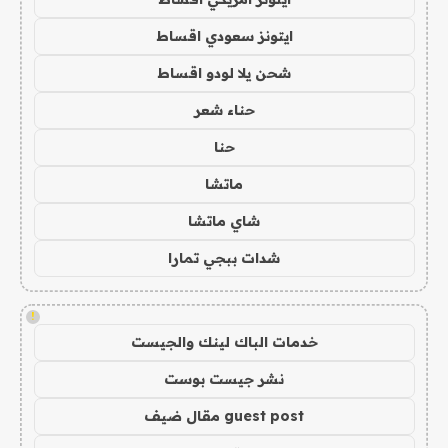
ايتونز سعودي اقساط
شحن يلا لودو اقساط
حناء شعر
حنا
ماتشا
شاي ماتشا
شدات ببجي تمارا
!
خدمات الباك لينك والجيست
نشر جيست بوست
guest post مقال ضيف