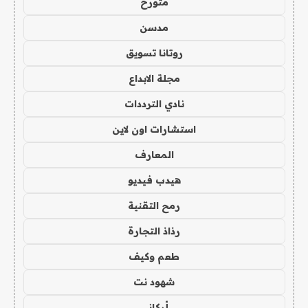
متورخ
مدسن
روتانا تسويق
مجلة الابداع
نادي الترددات
استشارات اون لاين
المعارف
هيدب فيديو
رمح التقنية
رذاذ التجارة
طعم وكيف
شهود نت
أركاني