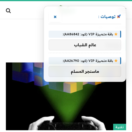
×
توصيات :
الرئيسية
»
بإعادة
باقة متميزة VIP (كود: AA86842):
بإعادة
عالم الشباب
باقة متميزة VIP (كود: AA26790):
ماسنجر المسلم
تقنية