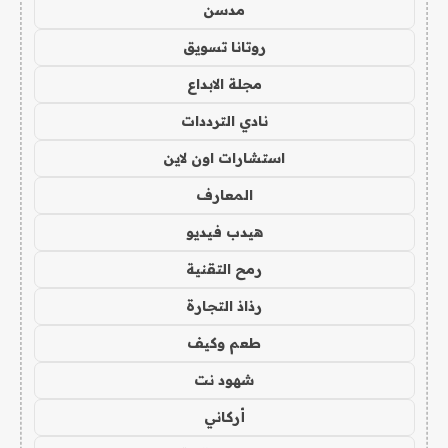
مدسن
روتانا تسويق
مجلة الابداع
نادي الترددات
استشارات اون لاين
المعارف
هيدب فيديو
رمح التقنية
رذاذ التجارة
طعم وكيف
شهود نت
أركاني