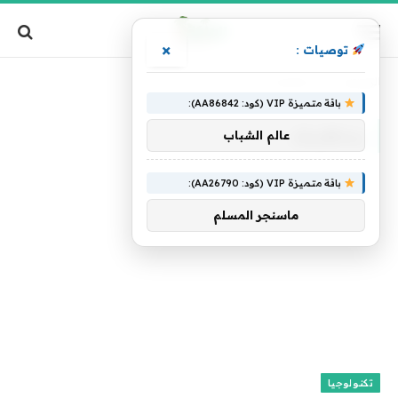
×
توصيات :
الرئيسية
»
بمنافسك
باقة متميزة VIP (كود: AA86842):
بمنافسك
عالم الشباب
باقة متميزة VIP (كود: AA26790):
ماسنجر المسلم
تكنولوجيا