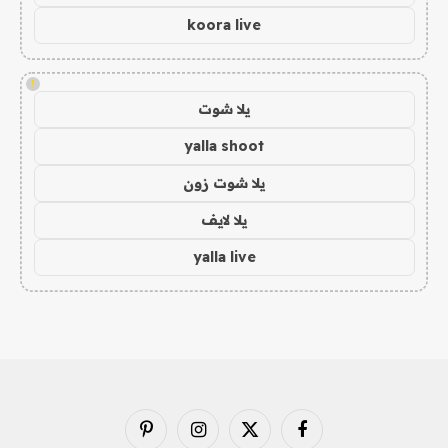
koora live
!
يلا شوت
yalla shoot
يلا شوت زون
يلا لايف
yalla live
فيسبوك
X
الانستغرام
بينتيريست