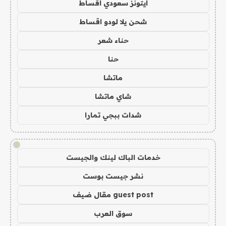
ايتونز سعودي اقساط
شحن يلا لودو اقساط
حناء شعر
حنا
ماتشا
شاي ماتشا
شدات ببجي تمارا
!
خدمات الباك لينك والجيست
نشر جيست بوست
guest post مقال ضيف
سوق العرب