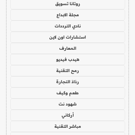
روتانا تسويق
مجلة الابداع
نادي الترددات
استشارات اون لاين
المعارف
هيدب فيديو
رمح التقنية
رذاذ التجارة
طعم وكيف
شهود نت
أركاني
مباشر التقنية