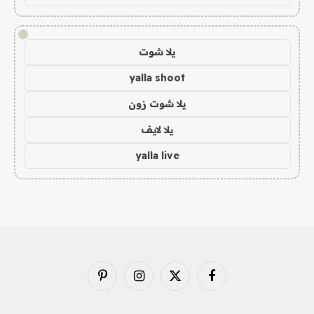
!
يلا شوت
yalla shoot
يلا شوت زون
يلا لايف
yalla live
فيسبوك
X
الانستغرام
بينتيريست
(Twitter)