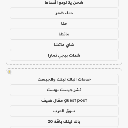
شحن يلا لودو اقساط
حناء شعر
حنا
ماتشا
شاي ماتشا
شدات ببجي تمارا
!
خدمات الباك لينك والجيست
نشر جيست بوست
guest post مقال ضيف
سوق العرب
باك لينك باقة 20