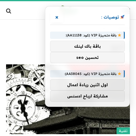
×
توصيات :
الرئيسية
»
تاريخ
باقة متميزة VIP (كود: AA11138):
تاريخ
باقة باك لينك
تحسين seo
باقة متميزة VIP (كود: AA38045):
اول اثنين ريادة اعمال
مشاركة ارباح ادسنس
تقنية