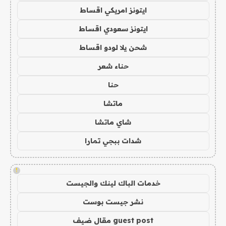
ايتونز امريكي اقساط
ايتونز سعودي اقساط
شحن يلا لودو اقساط
حناء شعر
حنا
ماتشا
شاي ماتشا
شدات ببجي تمارا
!
خدمات الباك لينك والجيست
نشر جيست بوست
guest post مقال ضيف