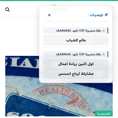
×
توصيات :
الرئيسية
»
تعرض
باقة متميزة VIP (كود: AA86842):
تعرض
عالم الشباب
باقة متميزة VIP (كود: AA38045):
اول اثنين ريادة اعمال
مشاركة ارباح ادسنس
تكنولوجيا