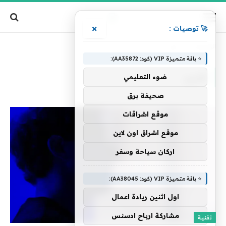
×
🚀 توصيات :
الرئيسية
»
تقرير
⭐ باقة متميزة VIP (كود: AA35872):
تقرير
ضوء التعليمي
صحيفة برق
موقع اشراقات
موقع اشراق اون لاين
اركان سياحة وسفر
⭐ باقة متميزة VIP (كود: AA38045):
اول اثنين ريادة اعمال
مشاركة ارباح ادسنس
تقنية