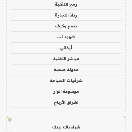
رمح التقنية
رذاذ التجارة
طعم وكيف
شهود نت
أركاني
مباشر التقنية
مدونة صحبة
شرقيات السياحة
موسوعة انوار
اشراق الأرباح
!
شراء باك لينك