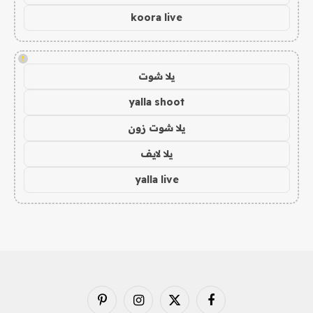
koora live
!
يلا شوت
yalla shoot
يلا شوت زون
يلا لايف
yalla live
فيسبوك
X
الانستغرام
بينتيريست