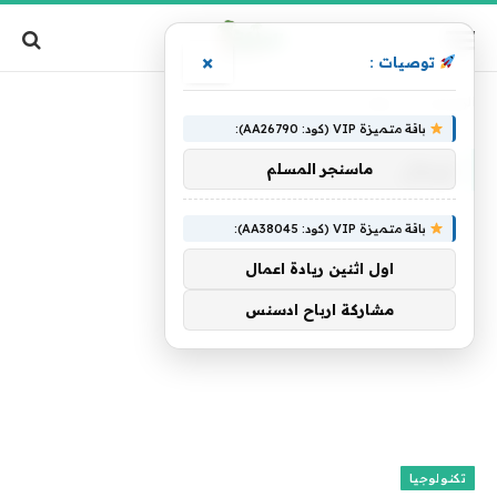
×
توصيات :
الرئيسية
»
تهطل
باقة متميزة VIP (كود: AA26790):
تهطل
ماسنجر المسلم
باقة متميزة VIP (كود: AA38045):
اول اثنين ريادة اعمال
مشاركة ارباح ادسنس
تكنولوجيا