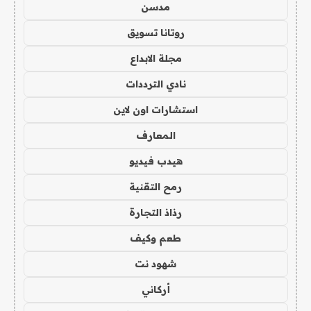
مدسن
روتانا تسويق
مجلة الابداع
نادي الترددات
استشارات اون لاين
المعارف
هيدب فيديو
رمح التقنية
رذاذ التجارة
طعم وكيف
شهود نت
أركاني