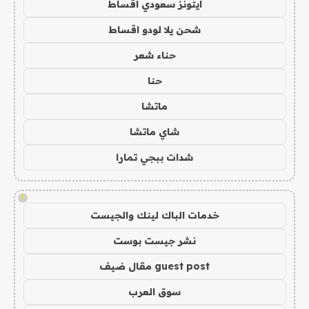
ايتونز سعودي اقساط
شحن يلا لودو اقساط
حناء شعر
حنا
ماتشا
شاي ماتشا
شدات ببجي تمارا
!
خدمات الباك لينك والجيست
نشر جيست بوست
guest post مقال ضيف
سوق العرب