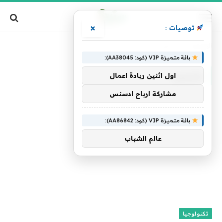
×
توصيات :
الرئيسية
»
جارمين
باقة متميزة VIP (كود: AA38045):
جارمين
اول اثنين ريادة اعمال
مشاركة ارباح ادسنس
باقة متميزة VIP (كود: AA86842):
عالم الشباب
تكنولوجيا