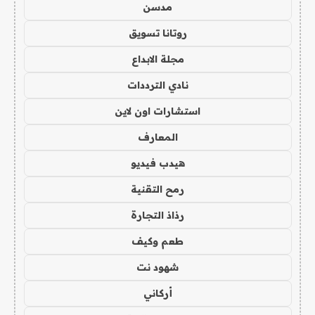
مدسن
روتانا تسويق
مجلة الابداع
نادي الترددات
استشارات اون لاين
المعارف
هيدب فيديو
رمح التقنية
رذاذ التجارة
طعم وكيف
شهود نت
أركاني