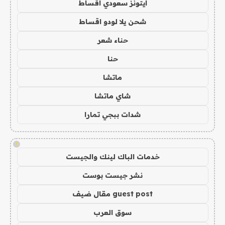
ايتونز سعودي اقساط
شحن يلا لودو اقساط
حناء شعر
حنا
ماتشا
شاي ماتشا
شدات ببجي تمارا
!
خدمات الباك لينك والجيست
نشر جيست بوست
guest post مقال ضيف
سوق العرب